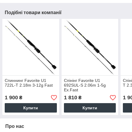
Подібні товари компанії
Спиннинг Favorite U1
Спінінг Favorite U1
Спін
722L-T 2.18m 3-12g Fast
692SUL-S 2.06m 1-5g
T 2.
Ex.Fast
1 900
1 810
1 9
₴
₴
Купити
Купити
Про нас