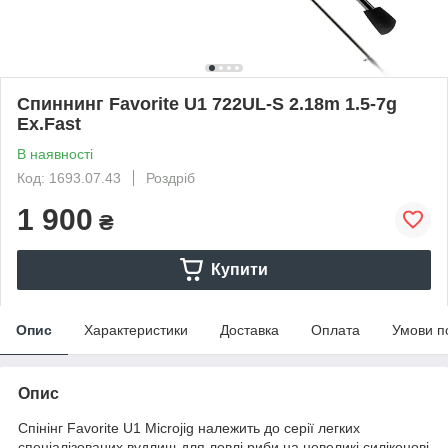
Спиннинг Favorite U1 722UL-S 2.18m 1.5-7g
Ex.Fast
В наявності
Код: 1693.07.43
Роздріб
1 900
₴
Купити
Опис
Характеристики
Доставка
Оплата
Умови п
Опис
Спінінг Favorite U1 Microjig належить до серії легких
спеціалізованих вудлищ для ловлі риби на невеликі силіконові