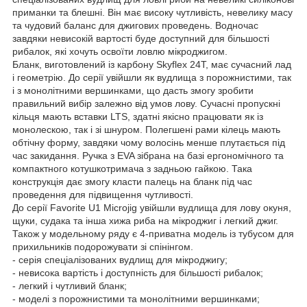
приманки та блешні. Він має високу чутливість, невелику масу
та чудовий баланс для джигових проведень. Водночас
завдяки невисокій вартості буде доступний для більшості
рибалок, які хочуть освоїти ловлю мікроджигом.
Бланк, виготовлений із карбону Skyflex 24T, має сучасний лад
і геометрію. До серії увійшли як вудлища з порожнистими, так
і з монолітними вершинками, що дасть змогу зробити
правильний вибір залежно від умов лову. Сучасні пропускні
кільця мають вставки LTS, здатні якісно працювати як із
монолескою, так і зі шнуром. Полегшені рами кілець мають
обтічну форму, завдяки чому волосінь менше плутається під
час закидання. Ручка з EVA зібрана на базі ергономічного та
компактного котушкотримача з задньою гайкою. Така
конструкція дає змогу класти палець на бланк під час
проведення для підвищення чутливості.
До серії Favorite U1 Microjig увійшли вудлища для лову окуня,
щуки, судака та інша хижа риба на мікроджиг і легкий джиг.
Також у модельному ряду є 4-приватна модель із тубусом для
прихильників подорожувати зі спінінгом.
- серія спеціалізованих вудлищ для мікроджигу;
- невисока вартість і доступність для більшості рибалок;
- легкий і чутливий бланк;
- моделі з порожнистими та монолітними вершинками;