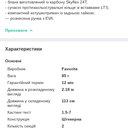
- бланк виготовлений із карбону Skyflex 24T;
- сучасні протизахльостувальні кільця зі вставками LTS;
- компактний котушкотримач із задньою гайкою;
— рознесена ручка з EVA.
Приховати
Характеристики
Основні
Виробник
Favorite
Вага
85 г
Гарантійний термін
12 міс
Довжина в розкладеному
2.18 м
вигляді
Довжина у складеному
113 см
вигляді
Кастинг-тест
1.5-7
Конструкція
Штекерна
Кількість секцій
2