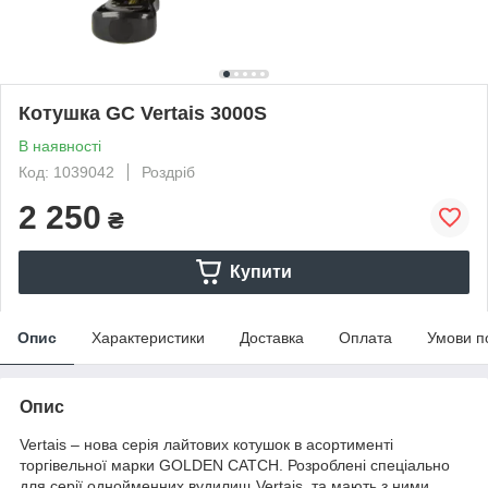
Котушка GC Vertais 3000S
В наявності
Код: 1039042
Роздріб
2 250
₴
Купити
Опис
Характеристики
Доставка
Оплата
Умови п
Опис
Vertais – нова серія лайтових котушок в асортименті
торгівельної марки GOLDEN CATCH. Розроблені спеціально
для серії однойменних вудилищ Vertais, та мають з ними