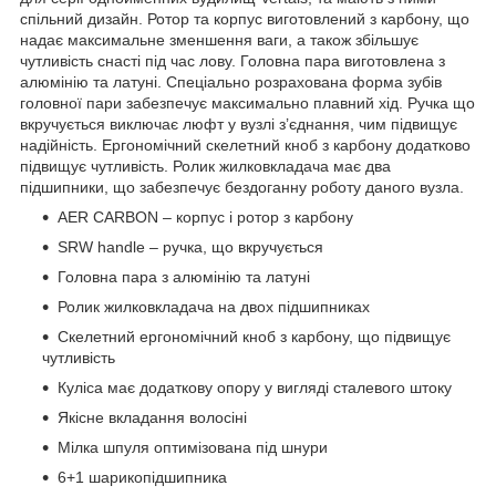
спільний дизайн. Ротор та корпус виготовлений з карбону, що
надає максимальне зменшення ваги, а також збільшує
чутливість снасті під час лову. Головна пара виготовлена з
алюмінію та латуні. Спеціально розрахована форма зубів
головної пари забезпечує максимально плавний хід. Ручка що
вкручується виключає люфт у вузлі з’єднання, чим підвищує
надійність. Ергономічний скелетний кноб з карбону додатково
підвищує чутливість. Ролик жилковкладача має два
підшипники, що забезпечує бездоганну роботу даного вузла.
AER CARBON – корпус і ротор з карбону
SRW handle – ручка, що вкручується
Головна пара з алюмінію та латуні
Ролик жилковкладача на двох підшипниках
Скелетний ергономічний кноб з карбону, що підвищує
чутливість
Куліса має додаткову опору у вигляді сталевого штоку
Якісне вкладання волосіні
Мілка шпуля оптимізована під шнури
6+1 шарикопідшипника