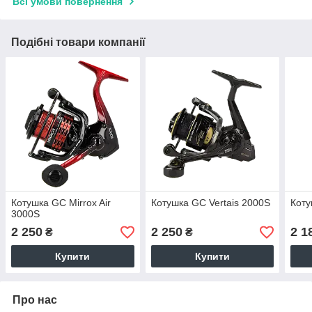
Всі умови повернення
Подібні товари компанії
Котушка GC Mirrox Air
Котушка GC Vertais 2000S
Коту
3000S
2 250
2 250
2 1
₴
₴
Купити
Купити
Про нас