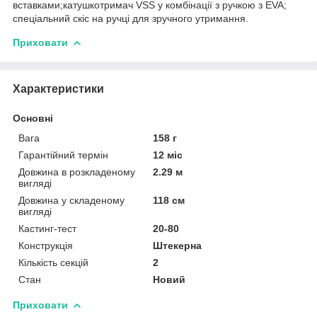
вставками;катушкотримач VSS у комбінації з ручкою з EVA;
спеціальний скіс на ручці для зручного утримання.
Приховати
Характеристики
Основні
Вага
158 г
Гарантійний термін
12 міс
Довжина в розкладеному
2.29 м
вигляді
Довжина у складеному
118 см
вигляді
Кастинг-тест
20-80
Конструкція
Штекерна
Кількість секцій
2
Стан
Новий
Приховати