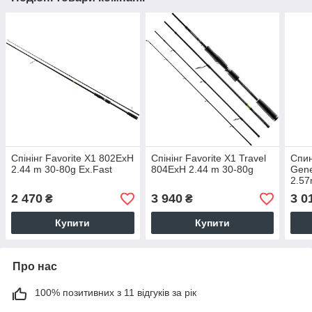
Спінінг Favorite X1 802ExH
Спінінг Favorite X1 Travel
Спин
2.44 m 30-80g Ex.Fast
804ExH 2.44 m 30-80g
Gene
2.57
2 470
3 940
3 0
₴
₴
Купити
Купити
Про нас
100% позитивних з 11 відгуків за рік