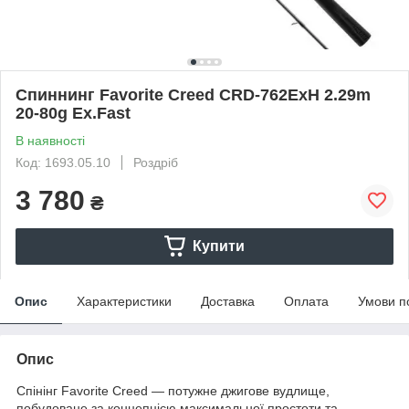
Спиннинг Favorite Creed CRD-762ExH 2.29m
20-80g Ex.Fast
В наявності
Код: 1693.05.10
Роздріб
3 780
₴
Купити
Опис
Характеристики
Доставка
Оплата
Умови п
Опис
Спінінг Favorite Creed — потужне джигове вудлище,
побудоване за концепцією максимальної простоти та