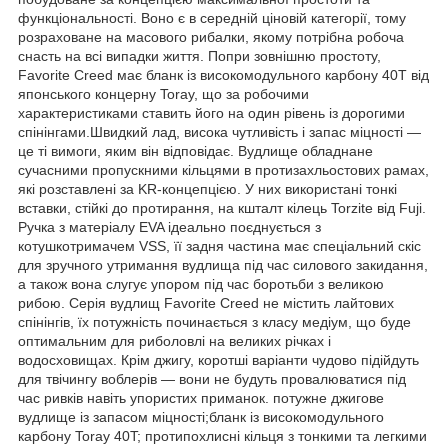
функціональності. Воно є в середній ціновій категорії, тому
розраховане на масового рибалки, якому потрібна робоча
снасть на всі випадки життя. Попри зовнішню простоту,
Favorite Creed має бланк із високомодульного карбону 40T від
японського концерну Toray, що за робочими
характеристиками ставить його на один рівень із дорогими
спінінгами.Швидкий лад, висока чутливість і запас міцності —
це ті вимоги, яким він відповідає. Вудлище обладнане
сучасними пропускними кільцями в протизахльостових рамах,
які розставлені за KR-концепцією. У них використані тонкі
вставки, стійкі до протирання, на кшталт кілець Torzite від Fuji.
Ручка з матеріалу EVA ідеально поєднується з
котушкотримачем VSS, її задня частина має спеціальний скіс
для зручного утримання вудлища під час силового закидання,
а також вона слугує упором під час боротьби з великою
рибою. Серія вудлищ Favorite Creed не містить лайтових
спінінгів, їх потужність починається з класу медіум, що буде
оптимальним для риболовлі на великих річках і
водосховищах. Крім джигу, коротші варіанти чудово підійдуть
для твічингу воблерів — вони не будуть провалюватися під
час ривків навіть упористих приманок. потужне джигове
вудлище із запасом міцності;бланк із високомодульного
карбону Toray 40T; протипохлисні кільця з тонкими та легкими