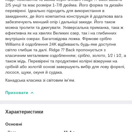
2/5 унції та має розміри 1-7/8 дюйма. Його форма та дизайн
перевірені. Ідеально підходить для використання в
закиданнях, де його компактна конструкція й додаткова вага
забезпечують менший опір і дальніші закиди. Його також
можна тролити та джигувати. Універсальна приманка, така ж
ефективна як на хвилях Великих озер, так і на глибинних
внутрішніх озерах. Багатовідова ложка. Фірмове срібло
Williams й оздоблення 24K відбивають будь-яке доступне
світло глибше та далі. Ridge ⁇ Back пропонується з
класичним металевим оздобленням; срібло, золото, 1⁄2 і 1⁄2, а
також мідь. Перевірені та продуктивні колірні візерунки на
срібній або золотій основі завершують вибір для лову форелі,
лосося, щуки, окуня й судака.
Канадська класика зі світовим ім'ям.
Приховати
Характеристики
Основні