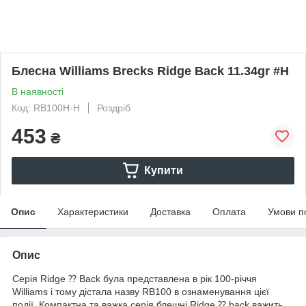
Блесна Williams Brecks Ridge Back 11.34gr #H
В наявності
Код: RB100H-H
Роздріб
453
₴
Купити
Опис
Характеристики
Доставка
Оплата
Умови п
Опис
Серія Ridge ⁇ Back була представлена в рік 100-річчя
Williams і тому дістала назву RB100 в ознаменування цієї
події. Компактна та важка серія блешні Ridge ⁇ back важить