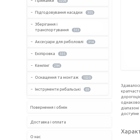
Приманки
3204
Підгодовування насадки
305
Зберігання і
транспортування
513
Аксесуари для риболовлі
314
Екіпіровка
335
Кемпінг
294
Оснащення та монтаж
1020
Здавалося
Інструменти рибальські
69
крапчасто
дорогоцін
однаково 
Повернення і обмін
діапазоні
доступне 
Доставка і оплата
Харак
О нас