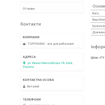
Основ
Отзывы
Вага
Виробни
Контакти
Країна 
Довжин
TOPFISHING - все для риболовлі
Інформ
Ціна:
479 
ул. Ивана Миколайчука 7А, Київ,
Україна
Виталий