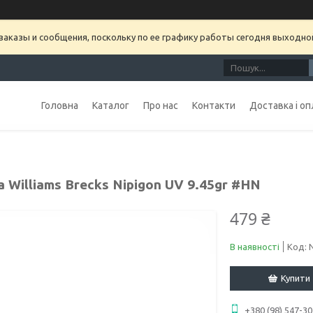
аказы и сообщения, поскольку по ее графику работы сегодня выходно
Головна
Каталог
Про нас
Контакти
Доставка і оп
 Williams Brecks Nipigon UV 9.45gr #HN
479 ₴
В наявності
Код:
Купити
+380 (98) 547-30