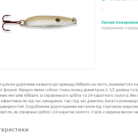
повернення товару
 цілком доречним назвати цю принаду Williams на честь знаменитого к
ї форелі. Nipigon являє собою тонку ложку діаметром 2-1/2 дюйма та 
них металів Williams зі справжнього срібла та 24-каратного золота. Він і
ефективна як під час закидання, так і під час джигінгу. Багато різно
 швидкостей. Оздоблення дорогоцінним металом під торговою маркою Wi
світло, як справжнє срібло і 24-каратне золото. У всіх є червоні високі ч
теристики