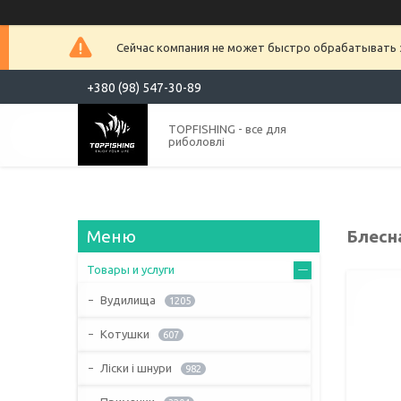
Сейчас компания не может быстро обрабатывать з
+380 (98) 547-30-89
TOPFISHING - все для
риболовлі
Блесна
Товары и услуги
Вудилища
1205
Котушки
607
Ліски і шнури
982