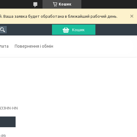
Кошик
й. Ваша заявка будет обработана в ближайший рабочий день.
Кошик
лата
Повернення і обмін
N33HN-HN
-89