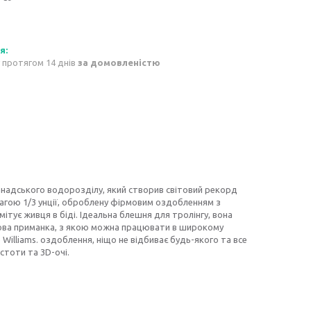
 протягом 14 днів
за домовленістю
анадського водорозділу, який створив світовий рекорд
вагою 1/3 унції, оброблену фірмовим оздобленням з
мітує живця в біді. Ідеальна блешня для тролінгу, вона
видова приманка, з якою можна працювати в широкому
lliams. оздоблення, ніщо не відбиває будь-якого та все
астоти та 3D-очі.