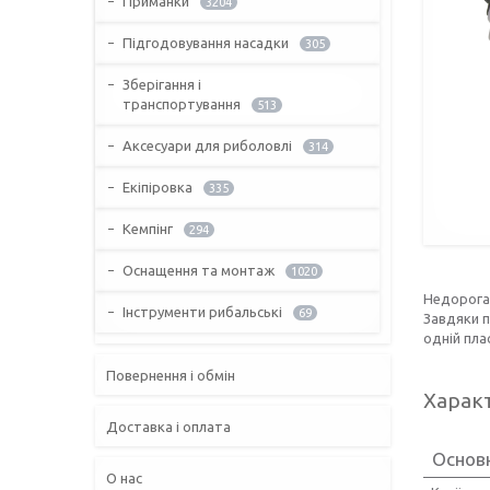
Приманки
3204
Підгодовування насадки
305
Зберігання і
транспортування
513
Аксесуари для риболовлі
314
Екіпіровка
335
Кемпінг
294
Оснащення та монтаж
1020
Недорога 
Інструменти рибальські
69
Завдяки п
одній пла
Повернення і обмін
Харак
Доставка і оплата
Основ
О нас