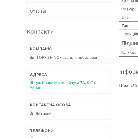
Країна 
Розмір
Отзывы
Стан
Тип
Контакти
Фрикцій
Підши
Кулькові
TOPFISHING - все для риболовлі
Інформ
ул. Ивана Миколайчука 7А, Київ,
Ціна:
450 
Україна
Виталий