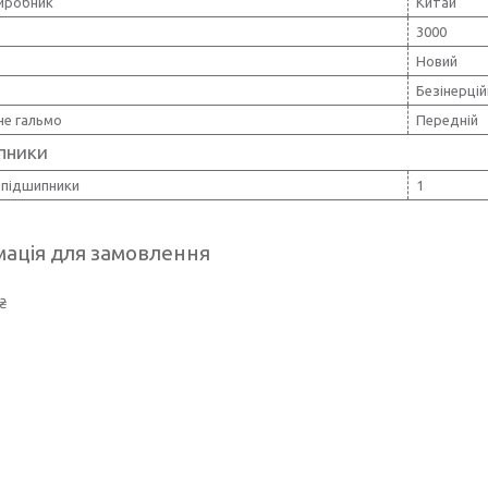
виробник
Китай
3000
Новий
Безінерцій
не гальмо
Передній
пники
 підшипники
1
ація для замовлення
₴