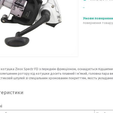
повернення товару
котушка Zeox Spectr FD з переднім фрикціоном, оснащується підшипни
олегшеним ротору хід котушки досить плавний і м'який, головна пара ви
стиковій шпулей зі спеціальним хромованим покриттям, якість укладання в
теристики
ні