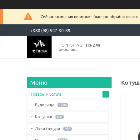
Сейчас компания не может быстро обрабатывать з
+380 (98) 547-30-89
TOPFISHING - все для
риболовлі
Котуш
Товары и услуги
Вудилища
1205
Котушки
607
Ліски і шнури
982