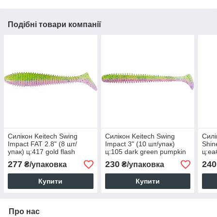
Подібні товари компанії
Силікон Keitech Swing
Силікон Keitech Swing
Силі
Impact FAT 2.8" (8 шт/
Impact 3" (10 шт/упак)
Shin
упак) ц:417 gold flash
ц:105 dark green pumpkin
ц:ea
minnow
pp
277
230
240
₴/упаковка
₴/упаковка
Купити
Купити
Про нас