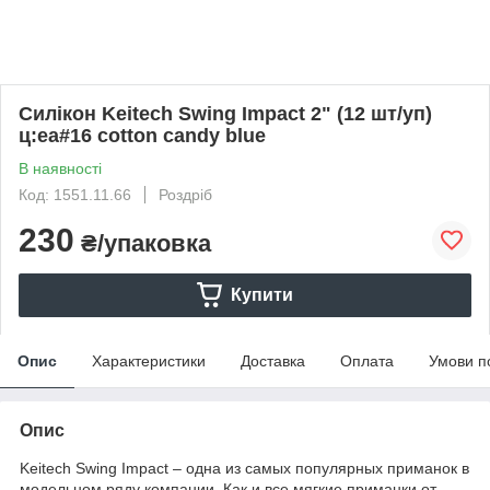
Силікон Keitech Swing Impact 2" (12 шт/уп)
ц:ea#16 cotton candy blue
В наявності
Код: 1551.11.66
Роздріб
230
₴/упаковка
Купити
Опис
Характеристики
Доставка
Оплата
Умови п
Опис
Keitech Swing Impact – одна из самых популярных приманок в
модельном ряду компании. Как и все мягкие приманки от