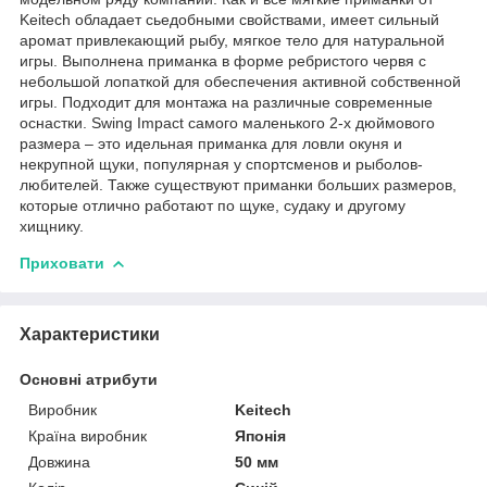
Keitech обладает сьедобными свойствами, имеет сильный
аромат привлекающий рыбу, мягкое тело для натуральной
игры. Выполнена приманка в форме ребристого червя с
небольшой лопаткой для обеспечения активной собственной
игры. Подходит для монтажа на различные современные
оснастки. Swing Impact самого маленького 2-х дюймового
размера – это идельная приманка для ловли окуня и
некрупной щуки, популярная у спортсменов и рыболов-
любителей. Также существуют приманки больших размеров,
которые отлично работают по щуке, судаку и другому
хищнику.
Приховати
Характеристики
Основні атрибути
Виробник
Keitech
Країна виробник
Японія
Довжина
50 мм