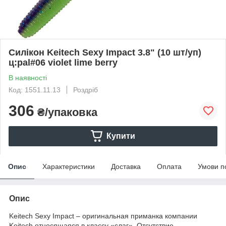
Силікон Keitech Sexy Impact 3.8" (10 шт/уп)
ц:pal#06 violet lime berry
В наявності
Код: 1551.11.13
Роздріб
306
₴/упаковка
Купити
Опис
Характеристики
Доставка
Оплата
Умови п
Опис
Keitech Sexy Impact – оригинальная приманка компании
Keitech относящаяся в классу «слаг». Отсутствие