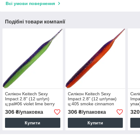
Всі умови повернення
Подібні товари компанії
Силікон Keitech Sexy
Силікон Keitech Sexy
Силі
Impact 2.8" (12 шт/уп)
Impact 2.8" (12 шт/упак)
Impa
ц:pal#06 violet lime berry
ц:405 smoke cinnamon
упак
306
306
320
₴/упаковка
₴/упаковка
Купити
Купити