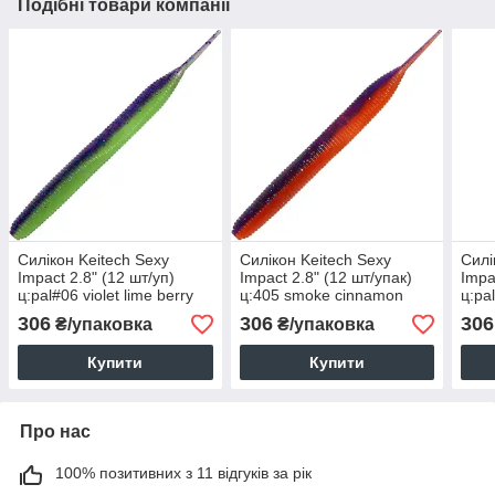
Подібні товари компанії
Силікон Keitech Sexy
Силікон Keitech Sexy
Силі
Impact 2.8" (12 шт/уп)
Impact 2.8" (12 шт/упак)
Impa
ц:pal#06 violet lime berry
ц:405 smoke cinnamon
ц:pa
char
306
306
306
₴/упаковка
₴/упаковка
Купити
Купити
Про нас
100% позитивних з 11 відгуків за рік