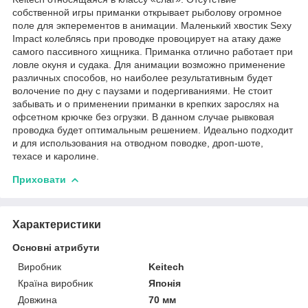
собственной игры приманки открывает рыболову огромное
поле для экперементов в анимации. Маленький хвостик Sexy
Impact колеблясь при проводке провоцирует на атаку даже
самого пассивного хищника. Приманка отлично работает при
ловле окуня и судака. Для анимации возможно применение
различных способов, но наиболее результативным будет
волочение по дну с паузами и подергиваниями. Не стоит
забывать и о применении приманки в крепких зарослях на
офсетном крючке без огрузки. В данном случае рывковая
проводка будет оптимальным решением. Идеально подходит
и для использования на отводном поводке, дроп-шоте,
техасе и каролине.
Приховати
Характеристики
Основні атрибути
Виробник
Keitech
Країна виробник
Японія
Довжина
70 мм