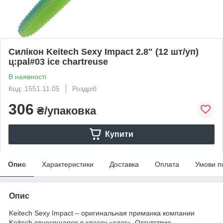
Силікон Keitech Sexy Impact 2.8" (12 шт/уп)
ц:pal#03 ice chartreuse
В наявності
Код: 1551.11.05
Роздріб
306
₴/упаковка
Купити
Опис
Характеристики
Доставка
Оплата
Умови п
Опис
Keitech Sexy Impact – оригинальная приманка компании
Keitech относящаяся в классу «слаг». Отсутствие