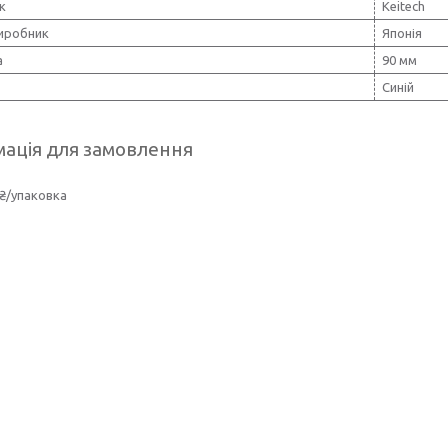
к
Keitech
виробник
Японія
а
90 мм
Синій
ація для замовлення
₴/упаковка