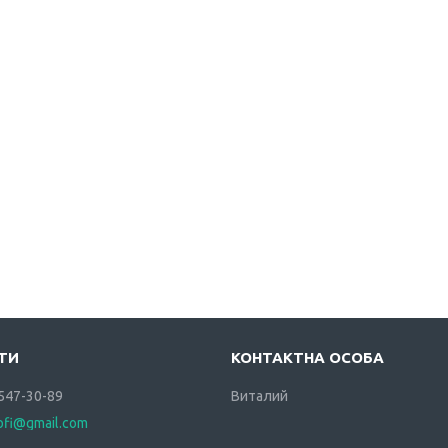
 547-30-89
Виталий
rofi@gmail.com