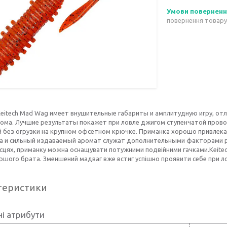
повернення товару
Keitech Mad Wag имеет внушительные габариты и амплитудную игру, от
 сома. Лучшие результаты покажет при ловле джигом ступенчатой пров
й без огрузки на крупном офсетном крючке. Приманка хорошо привлека
а и сильный издаваемый аромат служат дополнительными факторами ре
ісцях, приманку можна оснащувати потужними подвійними гачками.Keitech 
аршого брата. Зменшений мадваг вже встиг успішно проявити себе при лов
теристики
і атрибути