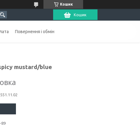
Кошик
Кошик
лата
Повернення і обмін
spicy mustard/blue
ковка
1551.11.02
-89