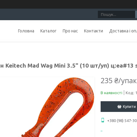
Головна
Каталог
Про нас
Контакти
Доставка і оп
н Keitech Mad Wag Mini 3.5" (10 шт/уп) ц:ea#13 
235 ₴/упа
В наявності
Код:
Купити
+380 (98) 547-30