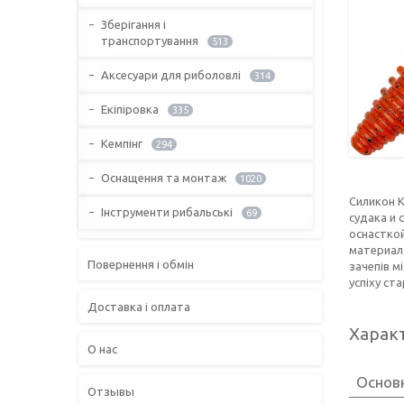
Зберігання і
транспортування
513
Аксесуари для риболовлі
314
Екіпіровка
335
Кемпінг
294
Оснащення та монтаж
1020
Силикон 
Інструменти рибальські
69
судака и
оснастко
материал
Повернення і обмін
зачепів м
успіху ст
Доставка і оплата
Харак
О нас
Основн
Отзывы