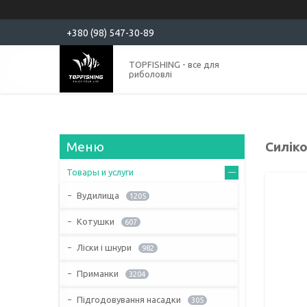
+380 (98) 547-30-89
TOPFISHING - все для
риболовлі
Силіко
Товары и услуги
Вудилища
1205
Котушки
607
Ліски і шнури
982
Приманки
3204
Підгодовування насадки
305