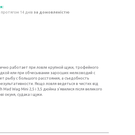
 протягом 14 днів
за домовленістю
лично работает при ловле крупной щуки, трофейного
одкой или при обчесывании заросших мелководий с
ет рыбу с большого расстояния, а съедобность
зультативности. Якщо ловля ведеться в чистих від
Mad Wag Mini 2,5 і 3,5 дюйма з'явилися після великого
і окуня, судака і щуки.