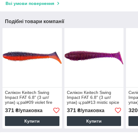
Всі умови повернення
Подібні товари компанії
Силікон Keitech Swing
Силікон Keitech Swing
Силі
Impact FAT 6.8" (3 шт/
Impact FAT 6.8" (3 шт/
Impa
упак) ц:pal#09 violet fire
упак) ц:pal#13 mistic spice
упак
371
371
320
₴/упаковка
₴/упаковка
Купити
Купити