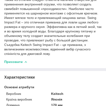
применения внутренней огрузки, что позволяет создать
свимбейт повышенной «проходимости». Наиболее часто
применяется на шарнирном монтаже с офсетным крючком.
Имеет мягкое тело и привлекающий хищника запах. Swing
Impact Fat – это отличная приманка для ловли щуки любого
размера и крупного окуня. Эффективна как в летний зной, так
и во время холодной воды. Благодаря крупному пятачку и
объемному телу создает значительные колебания при
проводке, что привлекает рыбу с большой дистанции.
Съедобка Keitech Swing Impact Fat – це приманка, з
величезними можливостями, відмінний вибір сучасного
спінінгіста для джиговой лову.
Приховати
Характеристики
Основні атрибути
Виробник
Keitech
Країна виробник
Японія
Довжина
170 мм