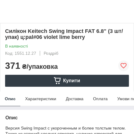
Силікон Keitech Swing Impact FAT 6.8" (3 шт/
упак) ц:pal#06 violet lime berry
В наявності
Код: 1551.12.27
Роздріб
371
₴/упаковка
Купити
Опис
Характеристики
Доставка
Оплата
Умови п
Опис
Версия Swing Impact c укороченным и более толстым телом.
Также из отличий следует отметить наличие отверстий для