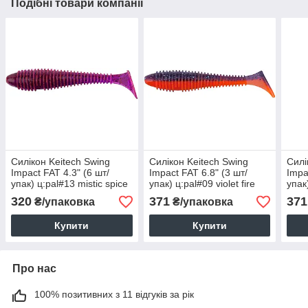
Подібні товари компанії
Силікон Keitech Swing
Силікон Keitech Swing
Силі
Impact FAT 4.3" (6 шт/
Impact FAT 6.8" (3 шт/
Impa
упак) ц:pal#13 mistic spice
упак) ц:pal#09 violet fire
упак
320
371
371
₴/упаковка
₴/упаковка
Купити
Купити
Про нас
100% позитивних з 11 відгуків за рік