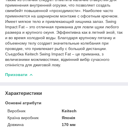
применения внутренней огрузки, что позволяет создать
свимбейт повышенной «проходимости». Наиболее часто
применяется на шарнирном монтаже с офсетным крючком.
Имеет мягкое тело и привлекающий хищника запах. Swing
Impact Fat – это отличная приманка для ловли щуки любого
размера и крупного окуня. Эффективна как в летний зной, так
и во время холодной воды. Благодаря крупному пятачку и
объемному телу создает значительные колебания при
проводке, что привлекает рыбу с большой дистанции.
Съедобка Keitech Swing Impact Fat – це приманка, з
величезними можливостями, відмінний вибір сучасного
спінінгіста для джиговой лову.
Приховати
Характеристики
Основні атрибути
Виробник
Keitech
Країна виробник
Японія
Довжина
170 мм