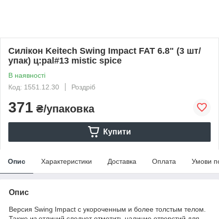
Силікон Keitech Swing Impact FAT 6.8" (3 шт/
упак) ц:pal#13 mistic spice
В наявності
Код: 1551.12.30
Роздріб
371
₴/упаковка
Купити
Опис
Характеристики
Доставка
Оплата
Умови п
Опис
Версия Swing Impact c укороченным и более толстым телом.
Также из отличий следует отметить наличие отверстий для