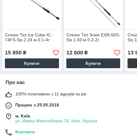
Спінінг Tict Ice Cube IC-
Спінінг Tict Sram EXR-60S-
Спін
74FS-Sis 2.24 м 0.1-4г
Sis 1.83 м 0.2-2г
Sis 
15 850
12 600
13 
₴
₴
Купити
Купити
Про нас
100% позитивних з 11 відгуків за рік
Працює з 25.05.2018
м. Київ
ул. Ивана Миколайчука 7А, Київ, Україна
Контакти