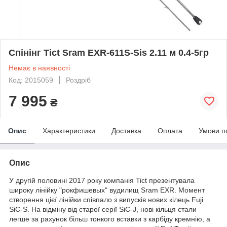
Спінінг Tict Sram EXR-611S-Sis 2.11 м 0.4-5гр
Немає в наявності
Код: 2015059
Роздріб
7 995
₴
Опис
Характеристики
Доставка
Оплата
Умови п
Опис
У другій половині 2017 року компанія Tict презентувала
широку лінійку "рокфишевых" вудилищ Sram EXR. Момент
створення цієї лінійки співпало з випусків нових кілець Fuji
SiC-S. На відміну від старої серії SiC-J, нові кільця стали
легше за рахунок більш тонкого вставки з карбіду кремнію, а