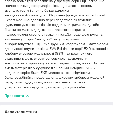
плоска геометрія запозичена у преміум серії Fuji Torzite, що
значно знижує деформацію ліски під навантаженням,
зменшує тертя і сприяє більш далеким
закиданням.Абревіатура EXR розшифровується як Technical
Expert Rod, що дослівно перекладається як технічне
вудилище для експертів. Це свідчить витриманий дизайн,
бланки не мають додаткового лакового покриття,
підкреслюючи строгість і лаконічність.За традицією рукоять
виконана у формі "викрутки", катушкотримач
використовується Fuji IPS з зручним "форгрипом", матеріалом
для рукояті служить якісна EVA.Всі бланки серії EXR виконані з
карбону високою модульності (99%), за рахунок чого
вудилища мають високу сенсорикою, дозволяючи
контролювати приманку на всіх стадіях проведення. Висока
якість матеріалів у сукупності з новими кільцями SiC-S
наділили серію Sram EXR малою вагою і відмінним
балансом.Лінійка представлена широким вибором моделей,
серед яких будь досвідчений цінитель японських
ультралайтовых вудилищ вибере щось для себе.
Приховати
Характеристики