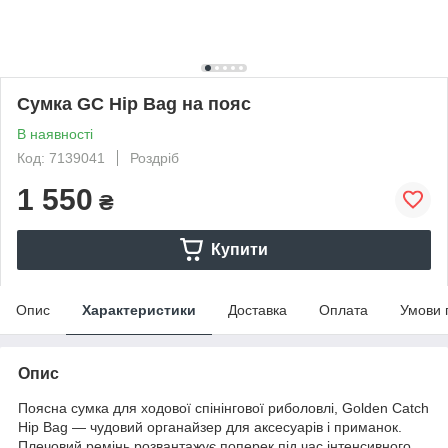
Сумка GC Hip Bag на пояс
В наявності
Код: 7139041
Роздріб
1 550
₴
Купити
Опис
Характеристики
Доставка
Оплата
Умови 
Опис
Поясна сумка для ходової спінінгової риболовлі, Golden Catch
Hip Bag — чудовий органайзер для аксесуарів і приманок.
Плечовий ремінь розвантажує поперек під час інтенсивного