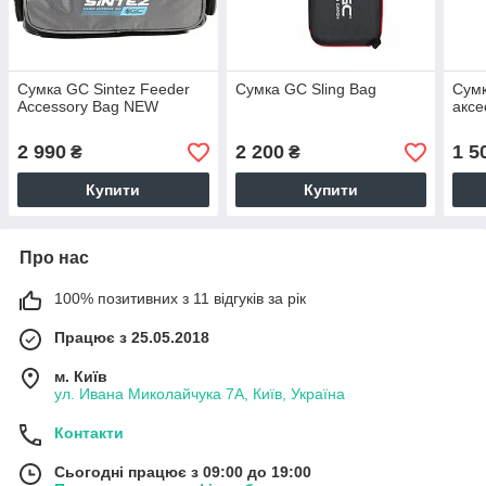
Сумка GC Sintez Feeder
Сумка GC Sling Bag
Сумк
Accessory Bag NEW
аксе
2 990
2 200
1 5
₴
₴
Купити
Купити
Про нас
100% позитивних з 11 відгуків за рік
Працює з 25.05.2018
м. Київ
ул. Ивана Миколайчука 7А, Київ, Україна
Контакти
Сьогодні працює з 09:00 до 19:00