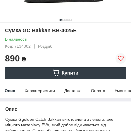
Сумка GC Bakkan ВВ-4025E
В наявності
Код: 7134002
Роздріб
890
₴
Купити
Опис
Характеристики
Доставка
Оплата
Умови п
Опис
Сумка Ggolden Catch Bakkan виготовлена з легкого, але
міцного матеріалу EVA, який добре відмивається від
забруднення. Сумка обладнана надійними ручками та