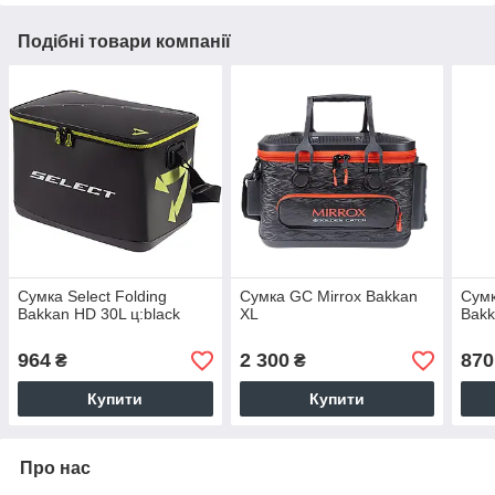
Подібні товари компанії
Сумка Select Folding
Сумка GC Mirrox Bakkan
Сумк
Bakkan HD 30L ц:black
XL
Bakk
964
2 300
870
₴
₴
Купити
Купити
Про нас