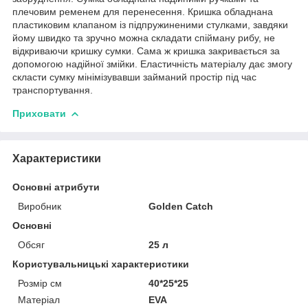
плечовим ременем для перенесення. Кришка обладнана
пластиковим клапаном із підпружиненими стулками, завдяки
йому швидко та зручно можна складати спійману рибу, не
відкриваючи кришку сумки. Сама ж кришка закривається за
допомогою надійної змійки. Еластичність матеріалу дає змогу
скласти сумку мінімізувавши займаний простір під час
транспортування.
Приховати
Характеристики
Основні атрибути
Виробник
Golden Catch
Основні
Обсяг
25 л
Користувальницькі характеристики
Розмір см
40*25*25
Матеріал
EVA