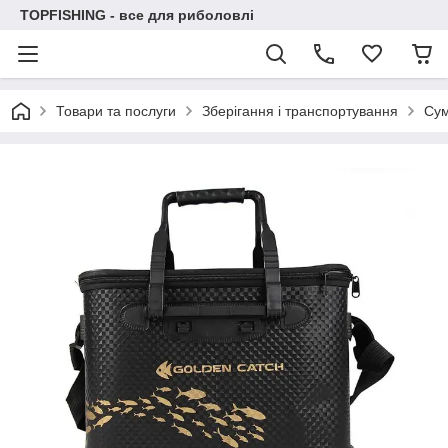
TOPFISHING - все для риболовлі
Товари та послуги
Зберігання і транспортування
Су