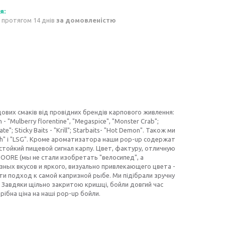
 протягом 14 днів
за домовленістю
удових смаків від провідних брендів карпового живлення:
n - "Mulberry florentine", "Megaspice", "Monster Crab";
te"; Sticky Baits - "Krill"; Starbaits- "Hot Demon". Також ми
fish" і "LSG". Кроме ароматизатора наши pop-up содержат
тойкий пищевой сигнал карпу. Цвет, фактуру, отличную
ORE (мы не стали изобретать "велосипед", а
ных вкусов и яркого, визуально привлекающего цвета -
и подход к самой капризной рыбе. Ми підібрали зручну
и. Завдяки щільно закритою кришці, бойли довгий час
ібна ціна на наші pop-up бойли.