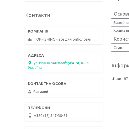
Основ
Контакти
Виробни
Країна 
Корис
TOPFISHING - все для риболовлі
Стан
ул. Ивана Миколайчука 7А, Київ,
Інформ
Україна
Ціна:
187 
Виталий
+380 (98) 547-30-89