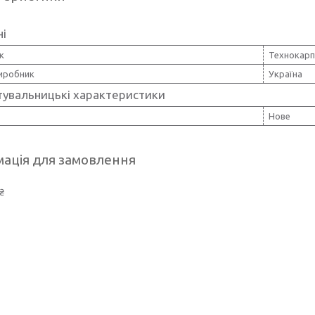
ні
к
Технокарп
виробник
Україна
тувальницькі характеристики
Нове
ація для замовлення
₴