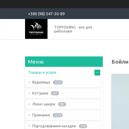
+380 (98) 547-30-89
TOPFISHING - все для
риболовлі
Бойли 
Товары и услуги
Вудилища
1205
Котушки
607
Ліски і шнури
982
Приманки
3204
Підгодовування насадки
305