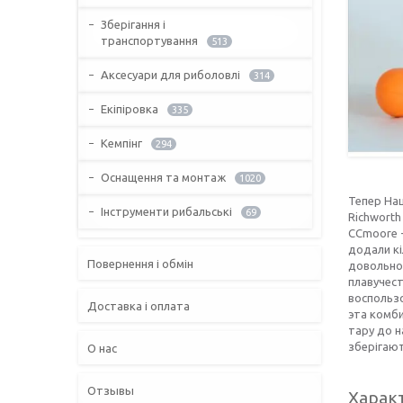
Зберігання і
транспортування
513
Аксесуари для риболовлі
314
Екіпіровка
335
Кемпінг
294
Оснащення та монтаж
1020
Тепер Наш
Інструменти рибальські
69
Richworth 
CCmoore - 
додали кі
Повернення і обмін
довольно
плавучес
воспользо
Доставка і оплата
эта комби
тару до н
зберігают
О нас
Отзывы
Харак