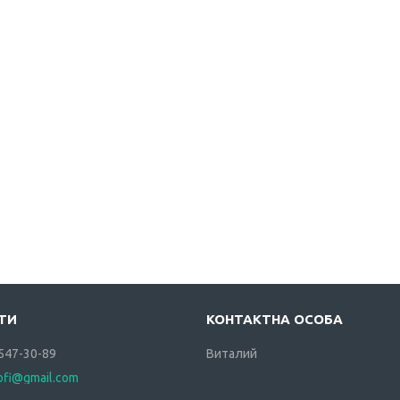
 547-30-89
Виталий
rofi@gmail.com