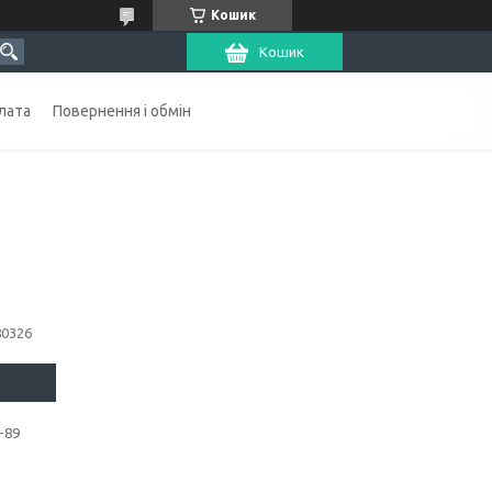
Кошик
Кошик
лата
Повернення і обмін
80326
-89