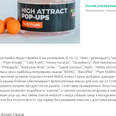
повернення товару
а лінійка представлена 4-ма розмірами: 8; 10, 12, 14мм, і дванадцять ч
- "Plum Royale", "Tutti-frutti", "Honey Yucatan", "Strawberry"; Rod Hutchinso
"Pineapple", "Acid pear drop"; Solar - "Squid Octopus"; Nash - "White chocola
лька своїх найбільш популярних смаків: "BOMG", "Banoffee", "Plum Shell
 высокий уровень подсластителя NHDS, и некоторые добавки, дающие с
ть нашим бойлам обеспечивают великолепные миксы для pop-up от CCMO
вались лучшим продуктом на рынке). Сочетание проверенных, безотказ
нация позволит подобрать "ключик" к самому сложному водоёму и найт
аших pop-up, яка займе зовсім небагато місця у Вашій сумці з насадкам
ься без втрати якості. Ще одним безсумнівним плюсом є доступна роздр
теристики