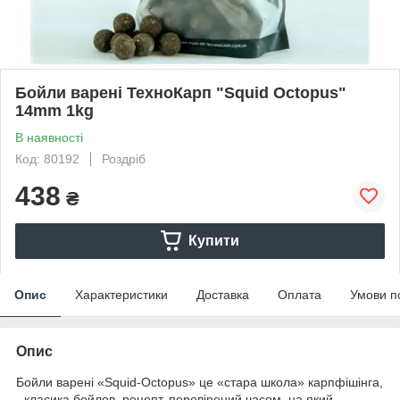
Бойли варені ТехноКарп "Squid Octopus"
14mm 1kg
В наявності
Код: 80192
Роздріб
438
₴
Купити
Опис
Характеристики
Доставка
Оплата
Умови п
Опис
Бойли варені «Squid-Octopus» це «стара школа» карпфішінга,
- класика бойлов, рецепт, перевірений часом, на який