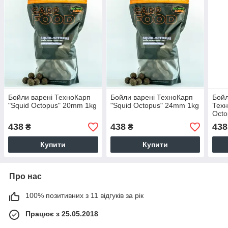
Бойли варені ТехноКарп
Бойли варені ТехноКарп
Бой
"Squid Octopus" 20mm 1kg
"Squid Octopus" 24mm 1kg
Техн
Octo
438
438
438
₴
₴
Купити
Купити
Про нас
100% позитивних з 11 відгуків за рік
Працює з 25.05.2018