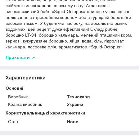
спіймані тисячі карпов по всьому світу! Атрактивні і
високопоживний бойл «Squid-Octopus» принесе успіх під час
полювання за трофейним коропом або в турнірній боротьбі з
високим тиском. У будь-який час року, на абсолютно різних
водоймах, цей рецепт дуже ефективний! Склад: рибне
борошно LT-94, борошно кальмара, мелений пташиний корм,
зернові, кукурудзяне борошно, яйця, вода, сіль, гідролізат
кальмара, лососеве олія, ароматизатор «Squid-Octopus»
Приховати
Характеристики
Основні
Виробник
Технокарп
Країна виробник
Україна
Користувальницькі характеристики
Стан
Нове