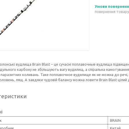
повернення товару
болонські вудлища Brain Blast – це сучасні поплавочные вудлища підвищено
ульного карбону не збільшують вагу вудилищ, а спіральна намотування 
 паразитних коливань. Таке поплавочное вудилище як не можна до речі, п
 головень, лящ. А завдяки чудовій балансу можна ловити Brain Blast цілий
теристики
ні
к
BRAIN
виробник
Китай