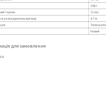
248 г
ний термін
12 міс
 в розкладеному вигляді
4.7 м
кція
Телескопі
Новий
ація для замовлення
0 ₴