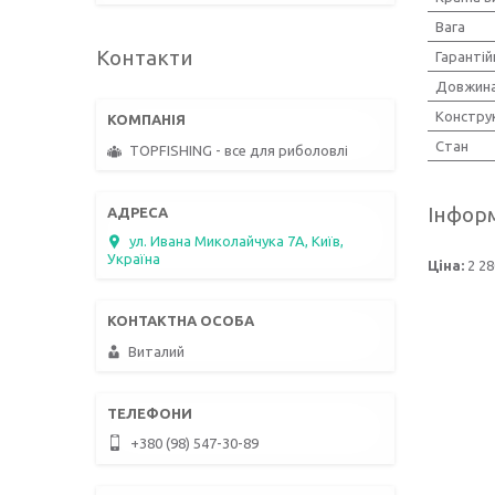
Вага
Контакти
Гарантій
Довжина
Констру
Стан
TOPFISHING - все для риболовлі
Інформ
ул. Ивана Миколайчука 7А, Київ,
Україна
Ціна:
2 28
Виталий
+380 (98) 547-30-89