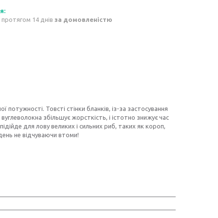
 протягом 14 днів
за домовленістю
ї потужності. Товсті стінки бланків, із-за застосування
вуглеволокна збільшує жорсткість, і істотно знижує час
ідійде для лову великих і сильних риб, таких як короп,
 день не відчуваючи втоми!