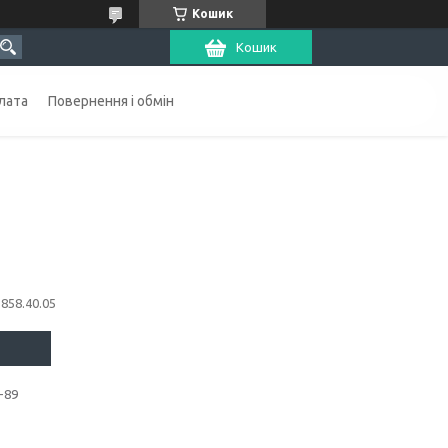
Кошик
Кошик
лата
Повернення і обмін
1858.40.05
-89