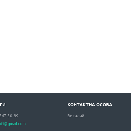
 547-30-89
Виталий
rofi@gmail.com