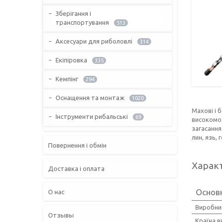
Зберігання і
транспортування
513
Аксесуари для риболовлі
314
Екіпіровка
335
Кемпінг
294
Оснащення та монтаж
1020
Махові і 
Інструменти рибальські
69
високомод
загасання
лин, язь,
Повернення і обмін
Харак
Доставка і оплата
Основ
О нас
Виробни
Отзывы
Країна 