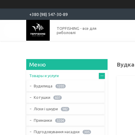
+380 (98) 547-30-89
TOPFISHING - все для
риболовлі
Вудка 
Товары и услуги
Вудилища
1205
Котушки
607
Ліски і шнури
982
Приманки
3204
Підгодовування насадки
305