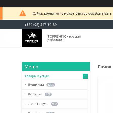
Сейчас компания не может быстро обрабатывать з
+380 (98) 547-30-89
TOPFISHING - все для
риболовлі
Гачок
Товары и услуги
Вудилища
1205
Котушки
607
Ліски і шнури
982