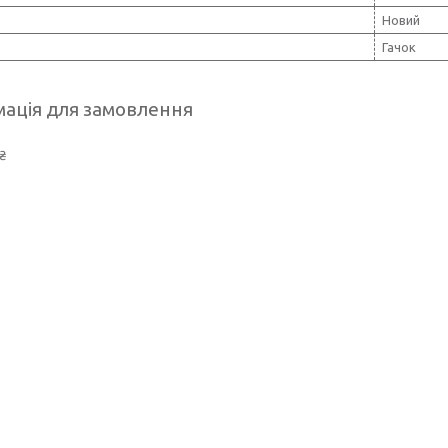
Новий
Гачок
ація для замовлення
₴