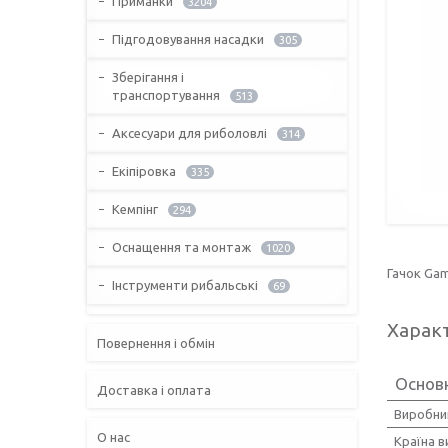
Приманки
3204
Підгодовування насадки
305
Зберігання і
транспортування
513
Аксесуари для риболовлі
314
Екіпіровка
335
Кемпінг
294
Оснащення та монтаж
1020
Гачок Gam
Інструменти рибальські
69
Харак
Повернення і обмін
Основн
Доставка і оплата
Виробни
О нас
Країна 