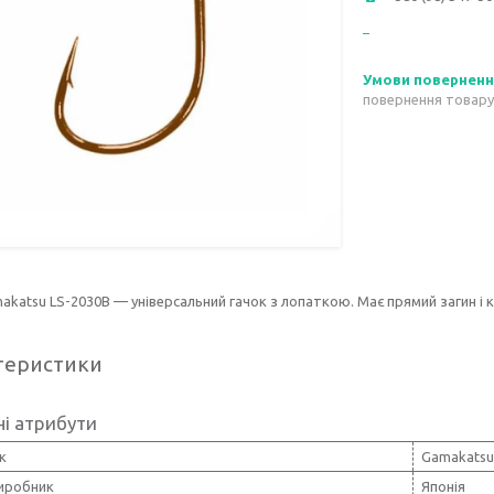
повернення товару
akatsu LS-2030B — універсальний гачок з лопаткою. Має прямий загин і к
теристики
і атрибути
к
Gamakatsu
виробник
Японія