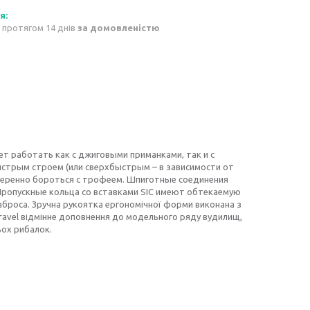
 протягом 14 днів
за домовленістю
ет работать как с джиговыми приманками, так и с
ыстрым строем (или сверхбыстрым – в зависимости от
веренно бороться с трофеем. Шпиготные соединения
Пропускные кольца со вставками SIC имеют обтекаемую
аброса. Зручна рукоятка ергономічної форми виконана з
1 Travel відмінне доповнення до модельного ряду вудилищ,
ьох рибалок.