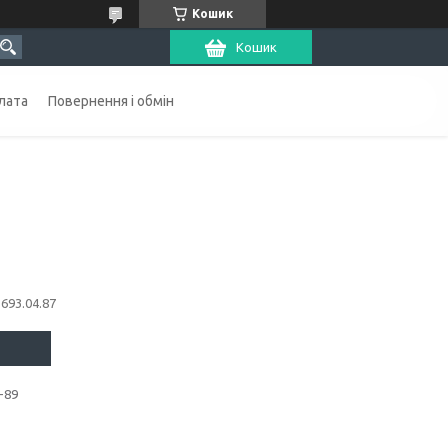
Кошик
Кошик
лата
Повернення і обмін
1693.04.87
-89