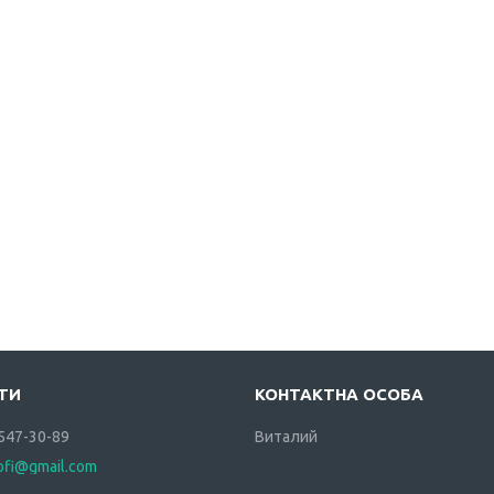
 547-30-89
Виталий
rofi@gmail.com