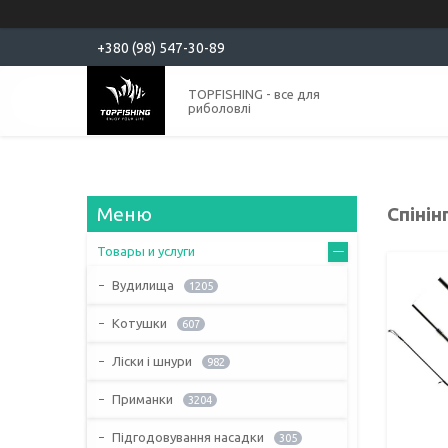
+380 (98) 547-30-89
TOPFISHING - все для
риболовлі
Спінін
Товары и услуги
Вудилища
1205
Котушки
607
Ліски і шнури
982
Приманки
3204
Підгодовування насадки
305