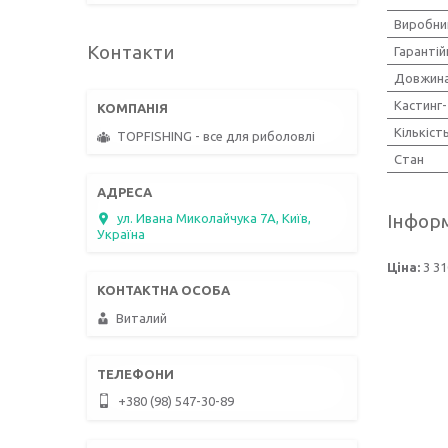
Виробни
Контакти
Гарантій
Довжина
Кастинг
Кількіст
TOPFISHING - все для риболовлі
Стан
Інформ
ул. Ивана Миколайчука 7А, Київ,
Україна
Ціна:
3 31
Виталий
+380 (98) 547-30-89