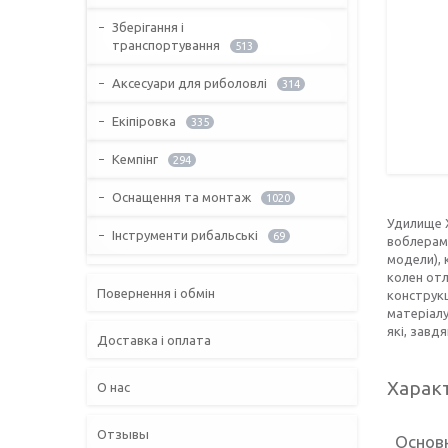
Зберігання і
транспортування
513
Аксесуари для риболовлі
314
Екіпіровка
335
Кемпінг
294
Оснащення та монтаж
1020
Удилище X
Інструменти рибальські
69
воблерам
модели),
колен от
Повернення і обмін
конструкц
матеріалу
які, завд
Доставка і оплата
Харак
О нас
Отзывы
Основ