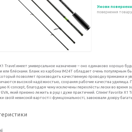
повернення товару
1 Travel имеет универсальное назначение – оно одинаково хорошо буд
и или блёснами. Бланк из карбона IM24T обладает очень популярным б
 который позволяет производить качественную проводку приманки и у
личаются высокой надёжностью, сохраняя рабочие качества удилища. 
ию K-concept, благодаря чему исключены перехлёсты лески во время з
 EVA, який приємно лежить в руці і дуже практичний. Спінінг Favorite X
яки своїй невисокій вартості і функціональності, завоювали довіру багат
теристики
ні