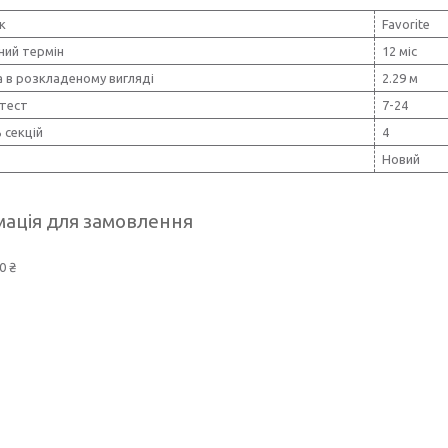
к
Favorite
ний термін
12 міс
 в розкладеному вигляді
2.29 м
-тест
7-24
ь секцій
4
Новий
ація для замовлення
0 ₴