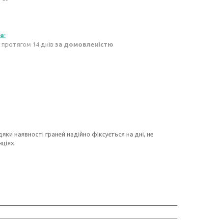
 протягом 14 днів
за домовленістю
ки наявності граней надійно фіксується на дні, не
ціях.