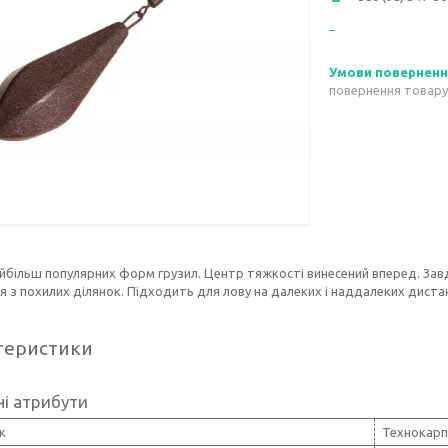
повернення товару
йбільш популярних форм грузил. Центр тяжкості винесений вперед. Завдя
я з похилих ділянок. Підходить для лову на далеких і наддалеких дистан
теристики
і атрибути
к
Технокарп