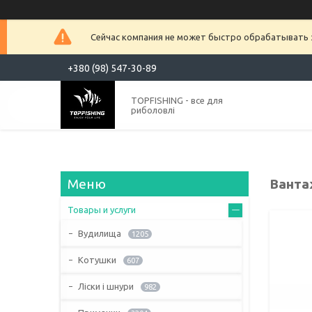
Сейчас компания не может быстро обрабатывать з
+380 (98) 547-30-89
TOPFISHING - все для
риболовлі
Ванта
Товары и услуги
Вудилища
1205
Котушки
607
Ліски і шнури
982