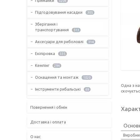
Приманки
3204
Підгодовування насадки
305
Зберігання і
транспортування
513
Аксесуари для риболовлі
314
Екіпіровка
335
Кемпінг
294
Оснащення та монтаж
1020
Одна з на
Інструменти рибальські
69
скочуєтьс
Повернення і обмін
Харак
Доставка і оплата
Основн
Виробни
О нас