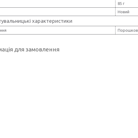
85 г
Новий
тувальницькі характеристики
ння
Порошков
ація для замовлення