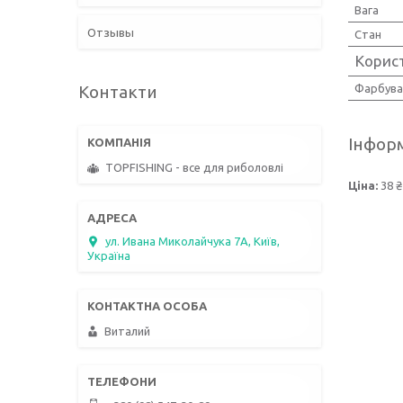
Вага
Отзывы
Стан
Корис
Контакти
Фарбува
Інформ
TOPFISHING - все для риболовлі
Ціна:
38 ₴
ул. Ивана Миколайчука 7А, Київ,
Україна
Виталий