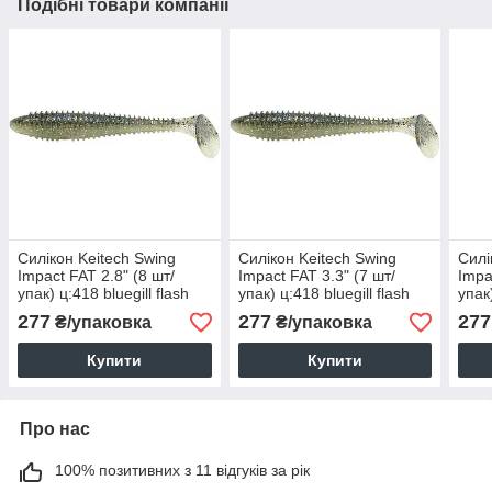
Подібні товари компанії
Силікон Keitech Swing
Силікон Keitech Swing
Силі
Impact FAT 2.8" (8 шт/
Impact FAT 3.3" (7 шт/
Impa
упак) ц:418 bluegill flash
упак) ц:418 bluegill flash
упак)
277
277
277
₴/упаковка
₴/упаковка
Купити
Купити
Про нас
100% позитивних з 11 відгуків за рік