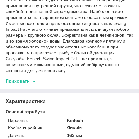
применения внутренней огрузки, что позволяет создать
свимбейт повышенной «проходимости». Наиболее часто
применяется на шарнирном монтаже с офсетным крючком.
Имеет мягкое тело и привлекающий хищника запах. Swing
Impact Fat – это отличная приманка для ловли щуки любого
размера и крупного окуня. Эффективна как в летний зной, так
и во время холодной воды. Благодаря крупному пятачку и
объемному телу создает значительные колебания при
проводке, что привлекает рыбу с большой дистанции.
Съедобка Keitech Swing Impact Fat – це приманка, з
величезними можливостями, відмінний вибір сучасного
спінінгіста для джиговой лову.
Приховати
Характеристики
Основні атрибути
Виробник
Keitech
Країна виробник
Японія
Довжина
163 мм