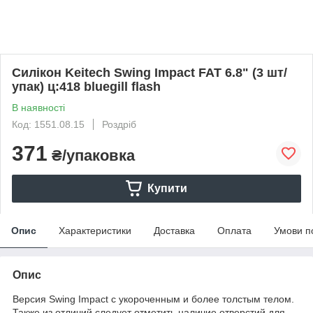
Силікон Keitech Swing Impact FAT 6.8" (3 шт/
упак) ц:418 bluegill flash
В наявності
Код: 1551.08.15
Роздріб
371
₴/упаковка
Купити
Опис
Характеристики
Доставка
Оплата
Умови п
Опис
Версия Swing Impact c укороченным и более толстым телом.
Также из отличий следует отметить наличие отверстий для