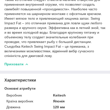
применения внутренней огрузки, что позволяет создать
свимбейт повышенной «проходимости». Наиболее часто
применяется на шарнирном монтаже с офсетным крючком.
Имеет мягкое тело и привлекающий хищника запах. Swing
Impact Fat – это отличная приманка для ловли щуки любого
размера и крупного окуня. Эффективна как в летний зной, так
и во время холодной воды. Благодаря крупному пятачку и
объемному телу создает значительные колебания при
проводке, что привлекает рыбу с большой дистанции.
Съедобка Keitech Swing Impact Fat – це приманка, з
величезними можливостями, відмінний вибір сучасного
спінінгіста для джиговой лову.
Приховати
Характеристики
Основні атрибути
Виробник
Keitech
Країна виробник
Японія
Довжина
120 мм