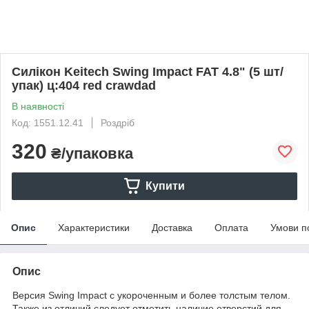
Силікон Keitech Swing Impact FAT 4.8" (5 шт/
упак) ц:404 red crawdad
В наявності
Код: 1551.12.41
Роздріб
320
₴/упаковка
Купити
Опис
Характеристики
Доставка
Оплата
Умови п
Опис
Версия Swing Impact c укороченным и более толстым телом.
Также из отличий следует отметить наличие отверстий для