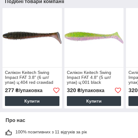
Подібні товари компанії
Силікон Keitech Swing
Силікон Keitech Swing
Силі
Impact FAT 3.8" (6 шт/
Impact FAT 4.8" (5 шт/
Impa
упак) ц:404 red crawdad
упак) ц:001 black
упак
277
320
320
₴/упаковка
₴/упаковка
Купити
Купити
Про нас
100% позитивних з 11 відгуків за рік