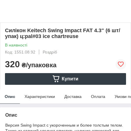
Силікон Keitech Swing Impact FAT 4.3" (6 шт/
упак) ц:pal#03 ice chartreuse
В наявності
Код: 1551.08.92
Роздріб
320
₴/упаковка
Купити
Опис
Характеристики
Доставка
Оплата
Умови п
Опис
Версия Swing Impact c укороченным и более толстым телом.
Также из отличий следует отметить наличие отверстий для