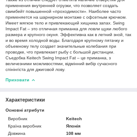
применения внутренней огрузки, что позволяет создать
свимбейт повышенной «проходимости». Наиболее часто
применяется на шарнирном монтаже с офсетным крючком.
Имеет мягкое тело и привлекающий хищника запах. Swing
Impact Fat – это отличная приманка для ловли щуки любого
размера и крупного окуня. Эффективна как в летний зной, так
и во время холодной воды. Благодаря крупному пятачку и
объемному телу создает значительные колебания при
проводке, что привлекает рыбу с большой дистанции.
Съедобка Keitech Swing Impact Fat – це приманка, з
величезними можливостями, відмінний вибір сучасного
спінінгіста для джиговой лову.
Приховати
Характеристики
Основні атрибути
Виробник
Keitech
Країна виробник
Японія
Довжина
108 мм