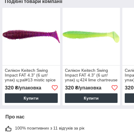
Подібні товари компанії
Силікон Keitech Swing
Силікон Keitech Swing
Силі
Impact FAT 4.3" (6 шт/
Impact FAT 4.3" (6 шт/
Impa
упак) ц:pal#13 mistic spice
упак) ц:424 lime chartreuse
упак
320
320
320
₴/упаковка
₴/упаковка
Купити
Купити
Про нас
100% позитивних з 11 відгуків за рік