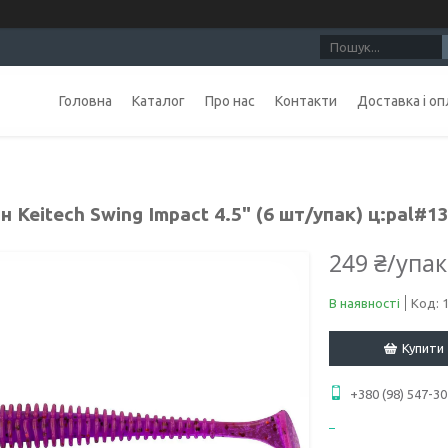
Головна
Каталог
Про нас
Контакти
Доставка і оп
н Keitech Swing Impact 4.5" (6 шт/упак) ц:pal#13 
249 ₴/упа
В наявності
Код:
Купити
+380 (98) 547-30