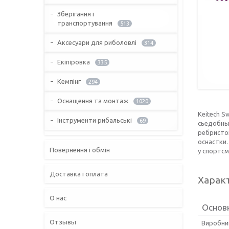
Зберігання і
транспортування
513
Аксесуари для риболовлі
314
Екіпіровка
335
Кемпінг
294
Оснащення та монтаж
1020
Keitech S
Інструменти рибальські
69
сьедобны
ребристо
оснастки.
Повернення і обмін
у спортсм
Доставка і оплата
Харак
О нас
Основн
Отзывы
Виробни