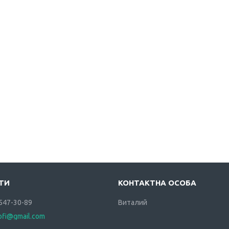
 547-30-89
Виталий
rofi@gmail.com