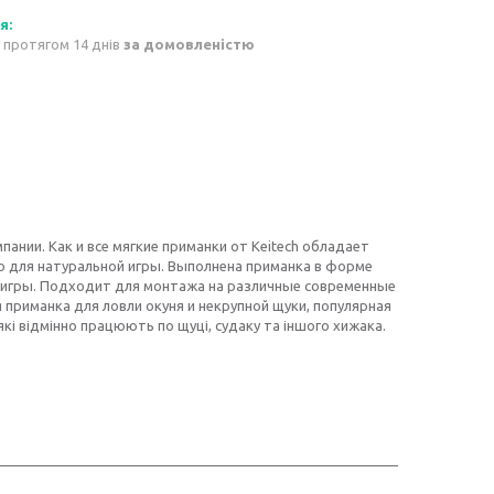
 протягом 14 днів
за домовленістю
пании. Как и все мягкие приманки от Keitech обладает
о для натуральной игры. Выполнена приманка в форме
й игры. Подходит для монтажа на различные современные
 приманка для ловли окуня и некрупной щуки, популярная
кі відмінно працюють по щуці, судаку та іншого хижака.