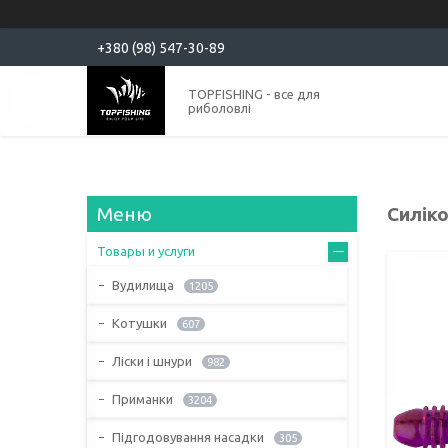
+380 (98) 547-30-89
TOPFISHING - все для
риболовлі
Силіко
Товары и услуги
Вудилища
1205
Котушки
607
Ліски і шнури
982
Приманки
3204
Підгодовування насадки
305