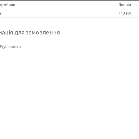
виробник
Японія
а
113 мм
ація для замовлення
₴/упаковка