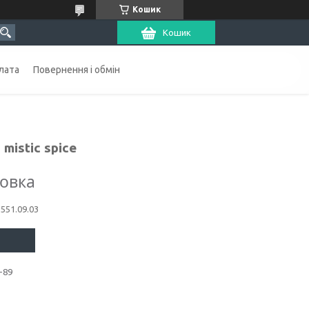
Кошик
Кошик
лата
Повернення і обмін
mistic spice
ковка
1551.09.03
-89