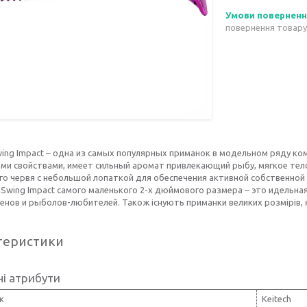
повернення товару
wing Impact – одна из самых популярных приманок в модельном ряду ком
ми свойствами, имеет сильный аромат привлекающий рыбу, мягкое тел
го червя с небольшой лопаткой для обеспечения активной собственно
 Swing Impact самого маленького 2-х дюймового размера – это идельная
енов и рыболов-любителей. Також існують приманки великих розмірів, я
теристики
і атрибути
к
Keitech