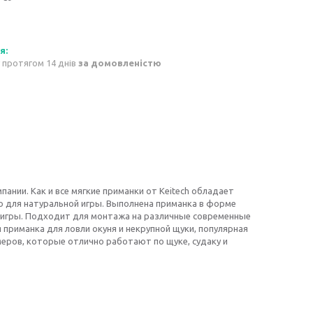
 протягом 14 днів
за домовленістю
пании. Как и все мягкие приманки от Keitech обладает
о для натуральной игры. Выполнена приманка в форме
й игры. Подходит для монтажа на различные современные
 приманка для ловли окуня и некрупной щуки, популярная
еров, которые отлично работают по щуке, судаку и