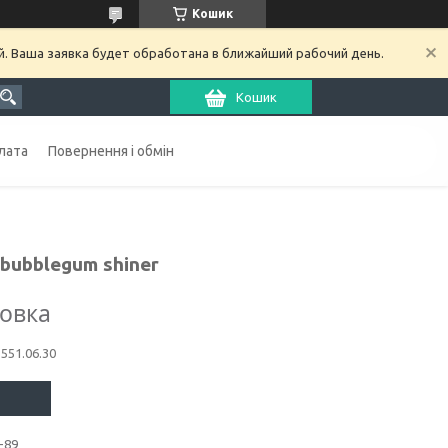
Кошик
й. Ваша заявка будет обработана в ближайший рабочий день.
Кошик
лата
Повернення і обмін
 bubblegum shiner
ковка
1551.06.30
-89