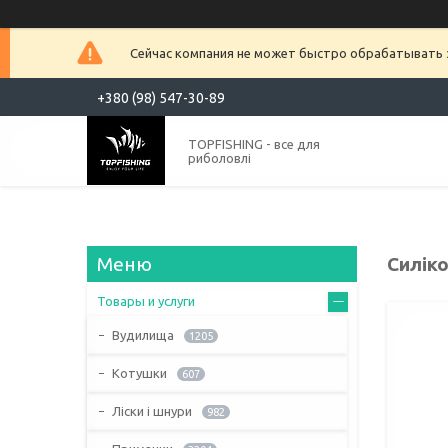
Сейчас компания не может быстро обрабатывать з
+380 (98) 547-30-89
TOPFISHING - все для
риболовлі
Силіко
Товары и услуги
Вудилища
1205
Котушки
607
Ліски і шнури
982