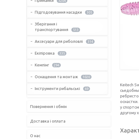
Приманки
3204
Підгодовування насадки
305
Зберігання і
транспортування
513
Аксесуари для риболовлі
314
Екіпіровка
335
Кемпінг
294
Оснащення та монтаж
1020
Keitech S
Інструменти рибальські
69
сьедобны
ребристо
оснастки.
Повернення і обмін
у спортс
другому 
Доставка і оплата
Харак
О нас