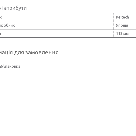
і атрибути
к
Keitech
виробник
Японія
а
113 мм
ація для замовлення
₴/упаковка