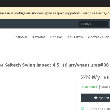
аказы и сообщения, поскольку по ее графику работы сегодня выходно
Головна
Каталог
Про нас
Контакти
Доставка і оп
н Keitech Swing Impact 4.5" (6 шт/упак) ц:ea#08
249 ₴/упа
В наявності
Код:
Купити
+380 (98) 547-30