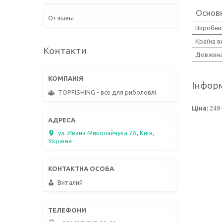
Основн
Отзывы
Виробни
Країна 
Контакти
Довжин
Інформ
TOPFISHING - все для риболовлі
Ціна:
249 
ул. Ивана Миколайчука 7А, Київ,
Україна
Виталий