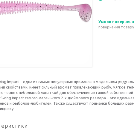
повернення товару
wing Impact – одна из самых популярных приманок в модельном ряду ком
ми свойствами, имеет сильный аромат привлекающий рыбу, мягкое тел
го червя с небольшой лопаткой для обеспечения активной собственно
 Swing Impact самого маленького 2-х дюймового размера – это идельная
менов и рыболов-любителей. Также существуют приманки больших разм
хищнику.
теристики