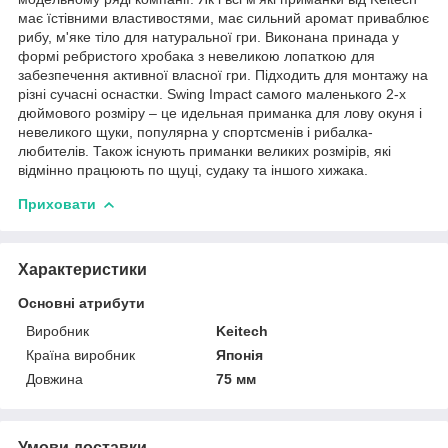
має їстівними властивостями, має сильний аромат приваблює
рибу, м'яке тіло для натуральної гри. Виконана принада у
формі ребристого хробака з невеликою лопаткою для
забезпечення активної власної гри. Підходить для монтажу на
різні сучасні оснастки. Swing Impact самого маленького 2-х
дюймового розміру – це идельная приманка для лову окуня і
невеликого щуки, популярна у спортсменів і рибалка-
любителів. Також існують приманки великих розмірів, які
відмінно працюють по щуці, судаку та іншого хижака.
Приховати
Характеристики
Основні атрибути
Виробник
Keitech
Країна виробник
Японія
Довжина
75 мм
Умови доставки