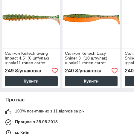
Силікон Keitech Swing
Силікон Keitech Easy
Силі
Impact 4.5" (6 шт/упак)
Shiner 3" (10 шт/упак)
Shin
ц:pal#11 rotten carrot
ц:pal#11 rotten carrot
ц:pa
249
240
240
₴/упаковка
₴/упаковка
Купити
Купити
Про нас
100% позитивних з 11 відгуків за рік
Працює з 25.05.2018
м. Київ