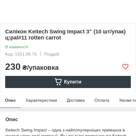
Силікон Keitech Swing Impact 3" (10 шт/упак)
ц:pal#11 rotten carrot
В наявності
Код: 1551.06.76
Роздріб
230
₴/упаковка
Купити
Опис
Характеристики
Доставка
Оплата
Умови п
Опис
Keitech Swing Impact – одна з найпопулярніших приманок в
модельному ряді компанії. Як і всі м'які приманки від Keitech