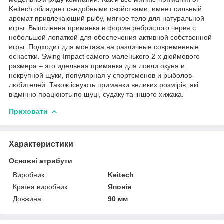
Keitech обладает сьедобными свойствами, имеет сильный
аромат привлекающий рыбу, мягкое тело для натуральной
игры. Выполнена приманка в форме ребристого червя с
небольшой лопаткой для обеспечения активной собственной
игры. Подходит для монтажа на различные современные
оснастки. Swing Impact самого маленького 2-х дюймового
размера – это идельная приманка для ловли окуня и
некрупной щуки, популярная у спортсменов и рыболов-
любителей. Також існують приманки великих розмірів, які
відмінно працюють по щуці, судаку та іншого хижака.
Приховати
Характеристики
Основні атрибути
Виробник
Keitech
Країна виробник
Японія
Довжина
90 мм