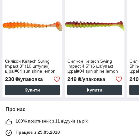
Силікон Keitech Swing
Силікон Keitech Swing
Силі
Impact 3" (10 шт/упак)
Impact 4.5" (6 шт/упак)
Shin
ц:pal#04 sun shine lemon
ц:pal#04 sun shine lemon
ц:pa
230
249
240
₴/упаковка
₴/упаковка
Купити
Купити
Про нас
100% позитивних з 11 відгуків за рік
Працює з 25.05.2018