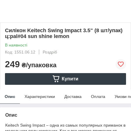
Силікон Keitech Swing Impact 3.5" (8 шт/упак)
ц:pal#04 sun shine lemon
В наявності
Код: 1551.06.12
Роздріб
249
₴/упаковка
Купити
Опис
Характеристики
Доставка
Оплата
Умови п
Опис
Keitech Swing Impact – одна из самых популярных приманок в
модельном ряду компании. Как и все мягкие приманки от