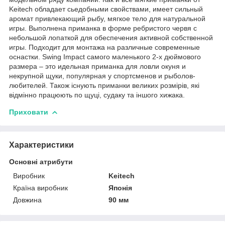
Keitech обладает сьедобными свойствами, имеет сильный
аромат привлекающий рыбу, мягкое тело для натуральной
игры. Выполнена приманка в форме ребристого червя с
небольшой лопаткой для обеспечения активной собственной
игры. Подходит для монтажа на различные современные
оснастки. Swing Impact самого маленького 2-х дюймового
размера – это идельная приманка для ловли окуня и
некрупной щуки, популярная у спортсменов и рыболов-
любителей. Також існують приманки великих розмірів, які
відмінно працюють по щуці, судаку та іншого хижака.
Приховати
Характеристики
Основні атрибути
Виробник
Keitech
Країна виробник
Японія
Довжина
90 мм