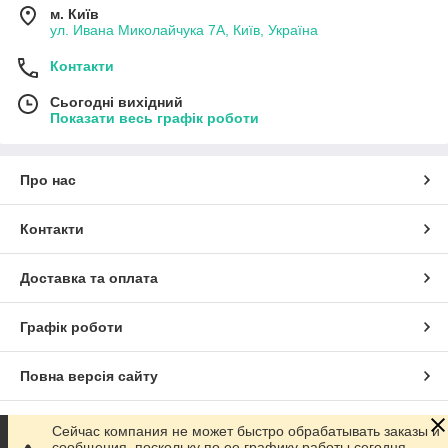
м. Київ
ул. Ивана Миколайчука 7А, Київ, Україна
Контакти
Сьогодні вихідний
Показати весь графік роботи
Про нас
Контакти
Доставка та оплата
Графік роботи
Повна версія сайту
Сайт створено на маркетплейсі
Prom.ua
Сейчас компания не может быстро обрабатывать заказы и
сообщения, поскольку по ее графику работы сегодня