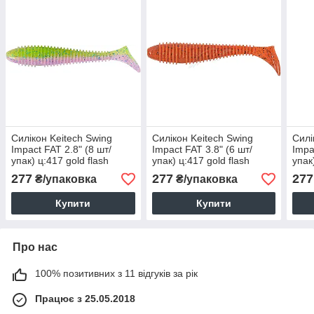
Силікон Keitech Swing
Силікон Keitech Swing
Силі
Impact FAT 2.8" (8 шт/
Impact FAT 3.8" (6 шт/
Impa
упак) ц:417 gold flash
упак) ц:417 gold flash
упак
minnow
minnow
min
277
277
277
₴/упаковка
₴/упаковка
Купити
Купити
Про нас
100% позитивних з 11 відгуків за рік
Працює з 25.05.2018