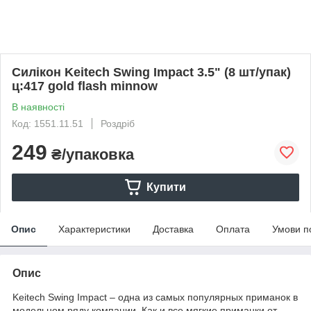
Силікон Keitech Swing Impact 3.5" (8 шт/упак)
ц:417 gold flash minnow
В наявності
Код: 1551.11.51
Роздріб
249
₴/упаковка
Купити
Опис
Характеристики
Доставка
Оплата
Умови п
Опис
Keitech Swing Impact – одна из самых популярных приманок в
модельном ряду компании. Как и все мягкие приманки от