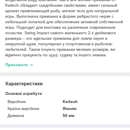
Keitech обладает сьедобными свойствами, имеет сильный
аромат привлекающий рыбу, мягкое тело для натуральной
игры. Выполнена приманка в форме ребристого червя с
небольшой лопаткой для обеспечения активной собственной
игры. Подходит для монтажа на различные современные
оснастки. Swing Impact самого маленького 2-х дюймового
размера – это идельная приманка для ловли окуня и
некрупной щуки, популярная у спортсменов и рыболов-
любителей. Також існують приманки великих розмірів, які
відмінно працюють по щуці, судаку та іншого хижака.
Приховати
Характеристики
Основні атрибути
Виробник
Keitech
Країна виробник
Японія
Довжина
50 мм