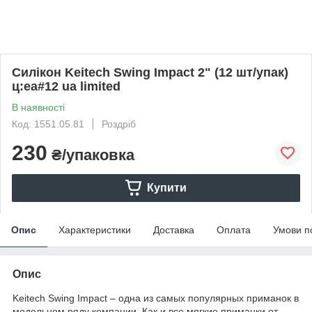
Силікон Keitech Swing Impact 2" (12 шт/упак)
ц:ea#12 ua limited
В наявності
Код: 1551.05.81
Роздріб
230
₴/упаковка
Купити
Опис
Характеристики
Доставка
Оплата
Умови п
Опис
Keitech Swing Impact – одна из самых популярных приманок в
модельном ряду компании. Как и все мягкие приманки от