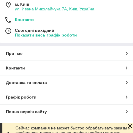
м. Київ
ул. Ивана Миколайчука 7А, Київ, Україна
Контакти
Сьогодні вихідний
Показати весь графік роботи
Про нас
Контакти
Доставка та оплата
Графік роботи
Повна версія сайту
Сайт створено на маркетплейсі
Prom.ua
Сейчас компания не может быстро обрабатывать заказы и
сообщения, поскольку по ее графику работы сегодня