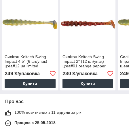
Силікон Keitech Swing
Силікон Keitech Swing
Силі
Impact 4.5" (6 шт/упак)
Impact 2" (12 шт/упак)
Impa
ц:ea#12 ua limited
ц:ea#01 orange pepper
ц:ea
249
230
249
₴/упаковка
₴/упаковка
Купити
Купити
Про нас
100% позитивних з 11 відгуків за рік
Працює з 25.05.2018