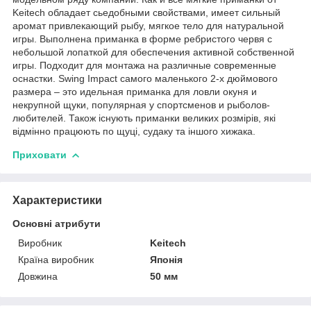
Keitech обладает сьедобными свойствами, имеет сильный
аромат привлекающий рыбу, мягкое тело для натуральной
игры. Выполнена приманка в форме ребристого червя с
небольшой лопаткой для обеспечения активной собственной
игры. Подходит для монтажа на различные современные
оснастки. Swing Impact самого маленького 2-х дюймового
размера – это идельная приманка для ловли окуня и
некрупной щуки, популярная у спортсменов и рыболов-
любителей. Також існують приманки великих розмірів, які
відмінно працюють по щуці, судаку та іншого хижака.
Приховати
Характеристики
Основні атрибути
Виробник
Keitech
Країна виробник
Японія
Довжина
50 мм