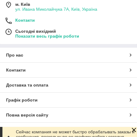
м. Київ
ул. Ивана Миколайчука 7А, Київ, Україна
Контакти
Сьогодні вихідний
Показати весь графік роботи
Про нас
Контакти
Доставка та оплата
Графік роботи
Повна версія сайту
Сайт створено на маркетплейсі
Prom.ua
Сейчас компания не может быстро обрабатывать заказы и
сообщения, поскольку по ее графику работы сегодня