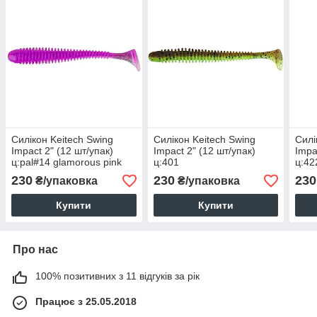
Силікон Keitech Swing
Силікон Keitech Swing
Силі
Impact 2" (12 шт/упак)
Impact 2" (12 шт/упак)
Impa
ц:pal#14 glamorous pink
ц:401
ц:422
greenpumpkinpp.chart
230
230
230
₴/упаковка
₴/упаковка
Купити
Купити
Про нас
100% позитивних з 11 відгуків за рік
Працює з 25.05.2018