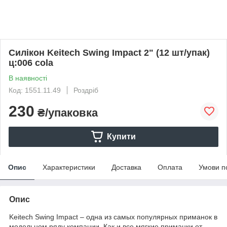
Силікон Keitech Swing Impact 2" (12 шт/упак)
ц:006 cola
В наявності
Код: 1551.11.49
Роздріб
230
₴/упаковка
Купити
Опис
Характеристики
Доставка
Оплата
Умови п
Опис
Keitech Swing Impact – одна из самых популярных приманок в
модельном ряду компании. Как и все мягкие приманки от