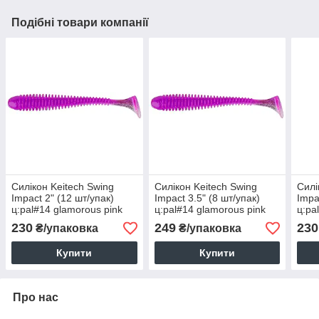
Подібні товари компанії
Силікон Keitech Swing
Силікон Keitech Swing
Силі
Impact 2" (12 шт/упак)
Impact 3.5" (8 шт/упак)
Impa
ц:pal#14 glamorous pink
ц:pal#14 glamorous pink
ц:pa
230
249
230
₴/упаковка
₴/упаковка
Купити
Купити
Про нас