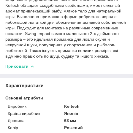
Keitech обладает сьедобными свойствами, имеет сильный
аромат привлекающий рыбу, мягкое тело для натуральной
игры. Выполнена приманка в форме ребристого червя с
небольшой лопаткой для обеспечения активной собственной
игры. Подходит для монтажа на различные современные
оснастки. Swing Impact самого маленького 2-х дюймового
размера – это идельная приманка для ловли окуня и
некрупной щуки, популярная у спортсменов и рыболов-
любителей. Також існують приманки великих розмірів, які
відмінно працюють по щуці, судаку та іншого хижака.
Приховати
Характеристики
Основні атрибути
Виробник
Keitech
Країна виробник
Японія
Довжина
63 мм
Колір
Рожевий