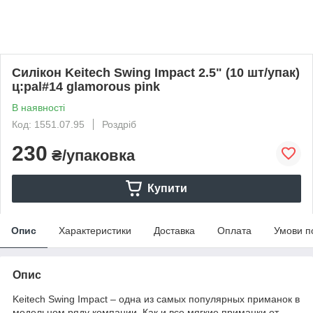
Силікон Keitech Swing Impact 2.5" (10 шт/упак)
ц:pal#14 glamorous pink
В наявності
Код: 1551.07.95
Роздріб
230
₴/упаковка
Купити
Опис
Характеристики
Доставка
Оплата
Умови п
Опис
Keitech Swing Impact – одна из самых популярных приманок в
модельном ряду компании. Как и все мягкие приманки от