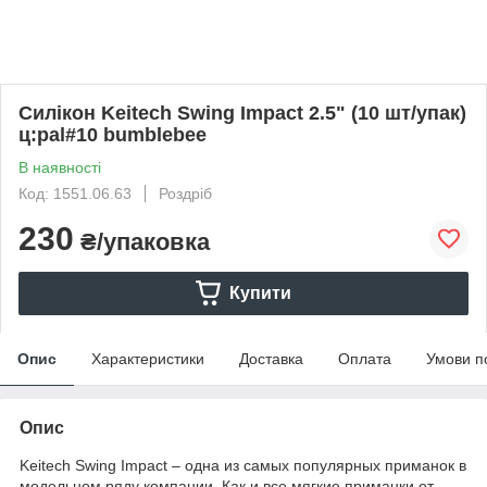
Силікон Keitech Swing Impact 2.5" (10 шт/упак)
ц:pal#10 bumblebee
В наявності
Код: 1551.06.63
Роздріб
230
₴/упаковка
Купити
Опис
Характеристики
Доставка
Оплата
Умови п
Опис
Keitech Swing Impact – одна из самых популярных приманок в
модельном ряду компании. Как и все мягкие приманки от