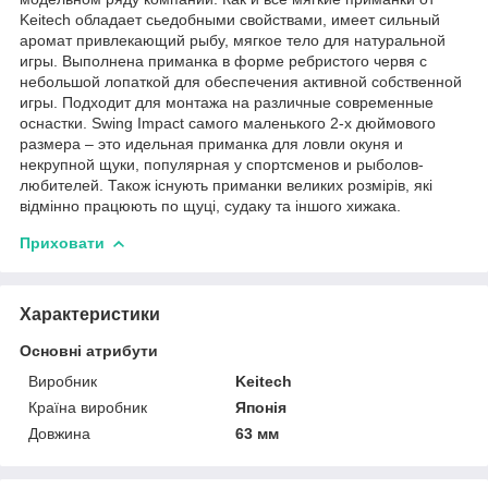
Keitech обладает сьедобными свойствами, имеет сильный
аромат привлекающий рыбу, мягкое тело для натуральной
игры. Выполнена приманка в форме ребристого червя с
небольшой лопаткой для обеспечения активной собственной
игры. Подходит для монтажа на различные современные
оснастки. Swing Impact самого маленького 2-х дюймового
размера – это идельная приманка для ловли окуня и
некрупной щуки, популярная у спортсменов и рыболов-
любителей. Також існують приманки великих розмірів, які
відмінно працюють по щуці, судаку та іншого хижака.
Приховати
Характеристики
Основні атрибути
Виробник
Keitech
Країна виробник
Японія
Довжина
63 мм