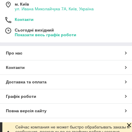
м. Київ
ул. Ивана Миколайчука 7А, Київ, Україна
Контакти
Сьогодні вихідний
Показати весь графік роботи
Про нас
Контакти
Доставка та оплата
Графік роботи
Повна версія сайту
Сайт створено на маркетплейсі
Prom.ua
Сейчас компания не может быстро обрабатывать заказы и
сообщения, поскольку по ее графику работы сегодня