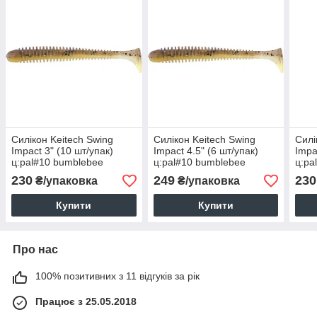
Силікон Keitech Swing
Силікон Keitech Swing
Силі
Impact 3" (10 шт/упак)
Impact 4.5" (6 шт/упак)
Impa
ц:pal#10 bumblebee
ц:pal#10 bumblebee
ц:pa
char
230
249
230
₴/упаковка
₴/упаковка
Купити
Купити
Про нас
100% позитивних з 11 відгуків за рік
Працює з 25.05.2018