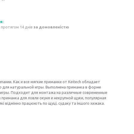
 протягом 14 днів
за домовленістю
пании. Как и все мягкие приманки от Keitech обладает
о для натуральной игры. Выполнена приманка в форме
й игры. Подходит для монтажа на различные современные
 приманка для ловли окуня и некрупной щуки, популярная
кі відмінно працюють по щуці, судаку та іншого хижака.