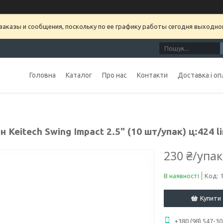
аказы и сообщения, поскольку по ее графику работы сегодня выходно
Головна
Каталог
Про нас
Контакти
Доставка і оп
н Keitech Swing Impact 2.5" (10 шт/упак) ц:424 l
230 ₴/упа
В наявності
Код:
Купити
+380 (98) 547-30