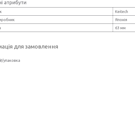
і атрибути
к
Keitech
виробник
Японія
а
63 мм
ація для замовлення
₴/упаковка