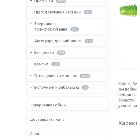
Приманки
3204
Підгодовування насадки
305
Зберігання і
транспортування
513
Аксесуари для риболовлі
314
Екіпіровка
335
Кемпінг
294
Оснащення та монтаж
1020
Keitech S
Інструменти рибальські
69
сьедобны
ребристо
оснастки.
Повернення і обмін
у спортсм
Доставка і оплата
Харак
О нас