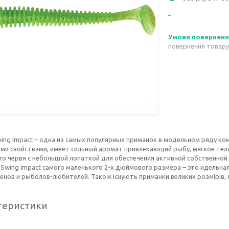
повернення товару
wing Impact – одна из самых популярных приманок в модельном ряду ком
ми свойствами, имеет сильный аромат привлекающий рыбу, мягкое тел
го червя с небольшой лопаткой для обеспечения активной собственно
 Swing Impact самого маленького 2-х дюймового размера – это идельная
енов и рыболов-любителей. Також існують приманки великих розмірів, я
теристики