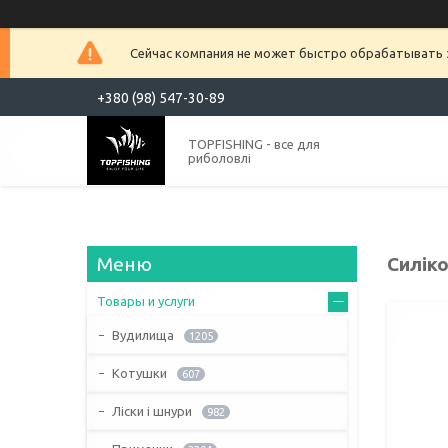
Сейчас компания не может быстро обрабатывать з
+380 (98) 547-30-89
TOPFISHING - все для
риболовлі
Силіко
Товары и услуги
Вудилища
1205
Котушки
607
Ліски і шнури
982