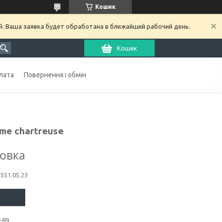
Кошик
й. Ваша заявка будет обработана в ближайший рабочий день.
Кошик
лата
Повернення і обмін
ime chartreuse
ковка
1551.05.23
-89