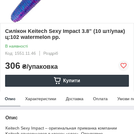
Силікон Keitech Sexy Impact 3.8" (10 шт/упак)
ц:102 watermelon pp.
В наявності
Код: 1551.11.46
Роздріб
306
₴/упаковка
Купити
Опис
Характеристики
Доставка
Оплата
Умови п
Опис
Keitech Sexy Impact – оригинальная приманка компании
Keitech относящаяся в классу «слаг». Отсутствие