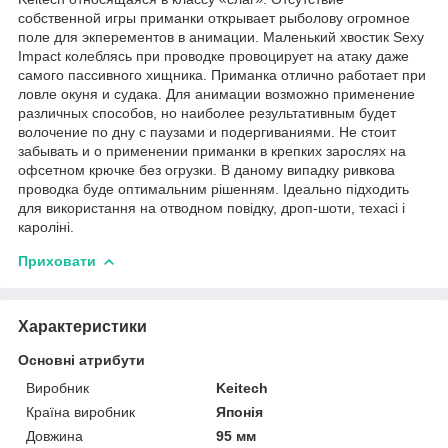
собственной игры приманки открывает рыболову огромное
поле для экперементов в анимации. Маленький хвостик Sexy
Impact колеблясь при проводке провоцирует на атаку даже
самого пассивного хищника. Приманка отлично работает при
ловле окуня и судака. Для анимации возможно применение
различных способов, но наиболее результативным будет
волочение по дну с паузами и подергиваниями. Не стоит
забывать и о применении приманки в крепких зарослях на
офсетном крючке без огрузки. В даному випадку ривкова
проводка буде оптимальним рішенням. Ідеально підходить
для використання на отводном повідку, дроп-шоти, техасі і
кароліні.
Приховати
Характеристики
Основні атрибути
Виробник
Keitech
Країна виробник
Японія
Довжина
95 мм