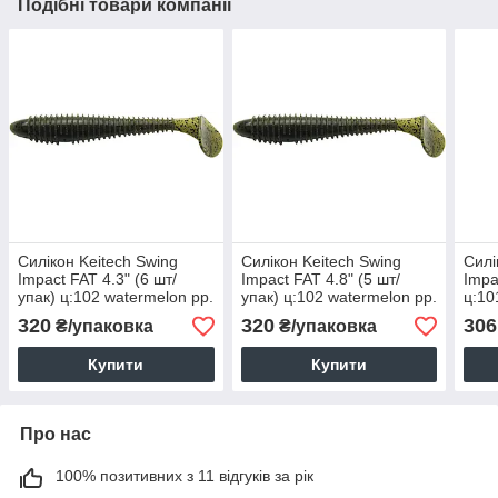
Подібні товари компанії
Силікон Keitech Swing
Силікон Keitech Swing
Силі
Impact FAT 4.3" (6 шт/
Impact FAT 4.8" (5 шт/
Impa
упак) ц:102 watermelon pp.
упак) ц:102 watermelon pp.
ц:10
320
320
306
₴/упаковка
₴/упаковка
Купити
Купити
Про нас
100% позитивних з 11 відгуків за рік