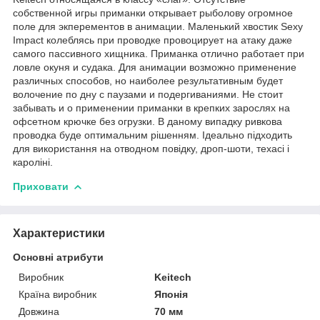
собственной игры приманки открывает рыболову огромное
поле для экперементов в анимации. Маленький хвостик Sexy
Impact колеблясь при проводке провоцирует на атаку даже
самого пассивного хищника. Приманка отлично работает при
ловле окуня и судака. Для анимации возможно применение
различных способов, но наиболее результативным будет
волочение по дну с паузами и подергиваниями. Не стоит
забывать и о применении приманки в крепких зарослях на
офсетном крючке без огрузки. В даному випадку ривкова
проводка буде оптимальним рішенням. Ідеально підходить
для використання на отводном повідку, дроп-шоти, техасі і
кароліні.
Приховати
Характеристики
Основні атрибути
Виробник
Keitech
Країна виробник
Японія
Довжина
70 мм