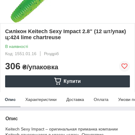
Силікон Keitech Sexy Impact 2.8" (12 шт/упак)
ц:424 lime chartreuse
В наявності
Код: 1551.01.16
Роздріб
306
₴/упаковка
Купити
Опис
Характеристики
Доставка
Оплата
Умови п
Опис
Keitech Sexy Impact – оригинальная приманка компании
Keitech относящаяся в классу «слаг». Отсутствие