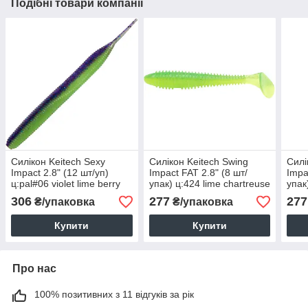
Подібні товари компанії
Силікон Keitech Sexy
Силікон Keitech Swing
Силі
Impact 2.8" (12 шт/уп)
Impact FAT 2.8" (8 шт/
Impa
ц:pal#06 violet lime berry
упак) ц:424 lime chartreuse
упак
306
277
277
₴/упаковка
₴/упаковка
Купити
Купити
Про нас
100% позитивних з 11 відгуків за рік