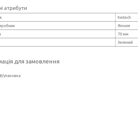
і атрибути
к
Keitech
виробник
Японія
а
70 мм
Зелений
ація для замовлення
₴/упаковка