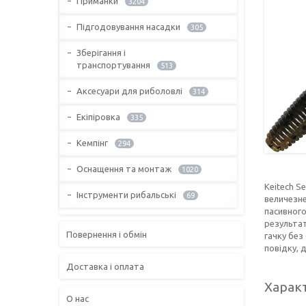
Приманки
3204
Підгодовування насадки
305
Зберігання і
транспортування
513
Аксесуари для риболовлі
314
Екіпіровка
335
Кемпінг
294
Оснащення та монтаж
1020
Keitech S
Інструменти рибальські
69
величезне
пасивного
результат
Повернення і обмін
гачку без
повідку, д
Доставка і оплата
Харак
О нас