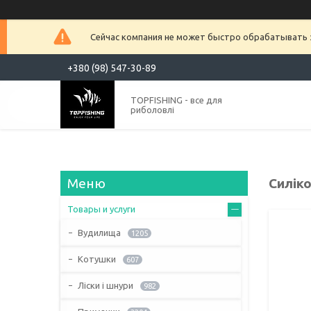
Сейчас компания не может быстро обрабатывать з
+380 (98) 547-30-89
TOPFISHING - все для
риболовлі
Силіко
Товары и услуги
Вудилища
1205
Котушки
607
Ліски і шнури
982