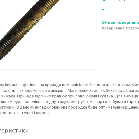
повернення товару
exy Impact – оригінальна принада компанії Keitech відноситься до класу «
 поле для экперементов в анімації. Маленький хвостик Sexy Impact вага
 хижака. Принада відмінно працює при ловлі окуня і судака. Для анімаці
ивним буде волочіння по дну з паузами і рухів. Не варто забувати і пр
 огрузки. В даному випадку ривкова проводка буде оптимальним рішен
роп-шоти, техасі і кароліні.
теристики