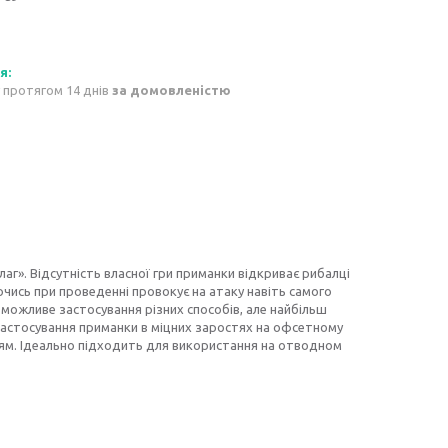
 протягом 14 днів
за домовленістю
слаг». Відсутність власної гри приманки відкриває рибалці
ючись при проведенні провокує на атаку навіть самого
ї можливе застосування різних способів, але найбільш
о застосування приманки в міцних заростях на офсетному
ням. Ідеально підходить для використання на отводном