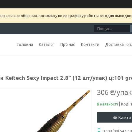
аказы и сообщения, поскольку по ее графику работы сегодня выходно
Головна
Каталог
Про нас
Контакти
Доставка і оп
н Keitech Sexy Impact 2.8" (12 шт/упак) ц:101 gr
306 ₴/упа
В наявності
Код:
Купити
+380 (98) 547-30