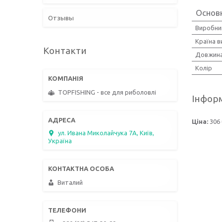
Основн
Отзывы
Виробни
Країна 
Контакти
Довжин
Колір
TOPFISHING - все для риболовлі
Інформ
Ціна:
306 
ул. Ивана Миколайчука 7А, Київ,
Україна
Виталий