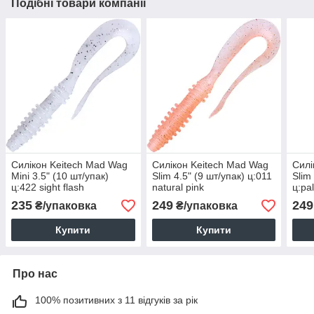
Подібні товари компанії
Силікон Keitech Mad Wag
Силікон Keitech Mad Wag
Силі
Mini 3.5" (10 шт/упак)
Slim 4.5" (9 шт/упак) ц:011
Slim
ц:422 sight flash
natural pink
ц:pa
char
235
249
249
₴/упаковка
₴/упаковка
Купити
Купити
Про нас
100% позитивних з 11 відгуків за рік