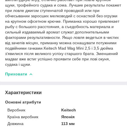
щуки, трофейного судака и сома. Лучшие результаты покажет
при ловле джигом ступенчатой проводкой или при
обчесывании заросших мелководий с оснасткой без огрузки
на крупном офсетном крючке. Приманка хорошо привлекает
рыбу с большого расстояния, а съедобность материала и
сильный издаваемый аромат служат дополнительными
факторами результативности. Якщо ловля ведеться в чистих
від зачепів місцях, приманку можна оснащувати потужними
подвійними гачками.Keitech Mad Wag Mini 2,5 і 3,5 дюйма
з'явилися після великого успіху старшого брата. Зменшений
мадваг вже встиг успішно проявити себе при лові окуня,
судака і щуки.
Приховати
Характеристики
Основні атрибути
Виробник
Keitech
Країна виробник
Японія
Довжина
113 мм