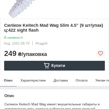
Силікон Keitech Mad Wag Slim 4.5" (9 шт/упак)
ц:422 sight flash
В наявності
Код: 1551.09.70
Роздріб
249
₴/упаковка
Купити
Опис
Характеристики
Доставка
Оплата
Умови п
Опис
Силикон Keitech Mad Wag имеет внушительные габариты и
амплитудную игру, отлично работает при ловле крупной