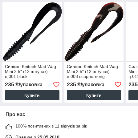
Силікон Keitech Mad Wag
Силікон Keitech Mad Wag
Силі
Mini 2.5" (12 шт/упак)
Mini 2.5" (12 шт/упак)
Mini
ц:001 black
ц:008 scuppernong
ц:01
235
235
235
₴/упаковка
₴/упаковка
Купити
Купити
Про нас
100% позитивних з 11 відгуків за рік
Працює з 25.05.2018