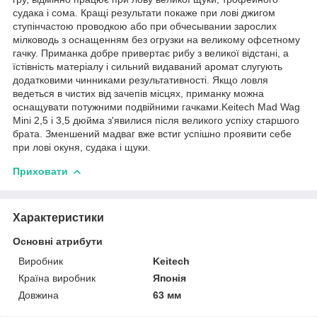
судака і сома. Кращі результати покаже при лові джигом
ступінчастою проводкою або при обчесывании зарослих
мілководь з оснащенням без огрузки на великому офсетному
гачку. Приманка добре привертає рибу з великої відстані, а
їстівність матеріалу і сильний видаваний аромат слугують
додатковими чинниками результативності. Якщо ловля
ведеться в чистих від зачепів місцях, приманку можна
оснащувати потужними подвійними гачками.Keitech Mad Wag
Mini 2,5 і 3,5 дюйма з'явилися після великого успіху старшого
брата. Зменшений мадваг вже встиг успішно проявити себе
при лові окуня, судака і щуки.
Приховати
Характеристики
Основні атрибути
Виробник
Keitech
Країна виробник
Японія
Довжина
63 мм