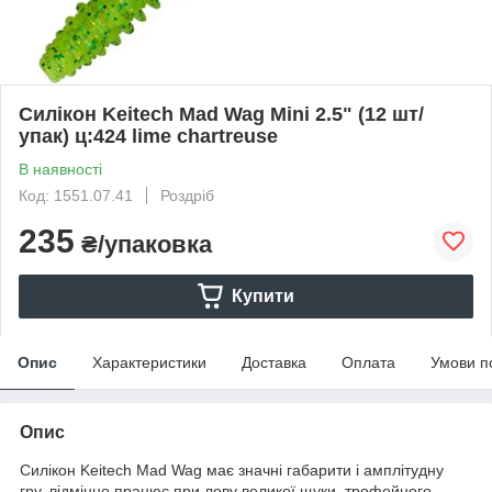
Силікон Keitech Mad Wag Mini 2.5" (12 шт/
упак) ц:424 lime chartreuse
В наявності
Код: 1551.07.41
Роздріб
235
₴/упаковка
Купити
Опис
Характеристики
Доставка
Оплата
Умови п
Опис
Силікон Keitech Mad Wag має значні габарити і амплітудну
гру, відмінно працює при лову великої щуки, трофейного