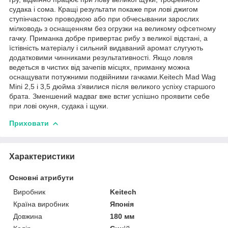
судака і сома. Кращі результати покаже при лові джигом
ступінчастою проводкою або при обчесывании зарослих
мілководь з оснащенням без огрузки на великому офсетному
гачку. Приманка добре привертає рибу з великої відстані, а
їстівність матеріалу і сильний видаваний аромат слугують
додатковими чинниками результативності. Якщо ловля
ведеться в чистих від зачепів місцях, приманку можна
оснащувати потужними подвійними гачками.Keitech Mad Wag
Mini 2,5 і 3,5 дюйма з'явилися після великого успіху старшого
брата. Зменшений мадваг вже встиг успішно проявити себе
при лові окуня, судака і щуки.
Приховати
Характеристики
Основні атрибути
Виробник
Keitech
Країна виробник
Японія
Довжина
180 мм