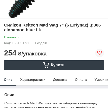
Силікон Keitech Mad Wag 7" (6 шт/упак) ц:306
cinnamon blue flk.
В наявності
Код: 1551.01.91
Роздріб
254
₴/упаковка
Купити
Опис
Характеристики
Доставка
Оплата
Умови п
Опис
Силікон Keitech Mad Wag має значні габарити і амплітудну
гру, відмінно працює при лову великої щуки, трофейного