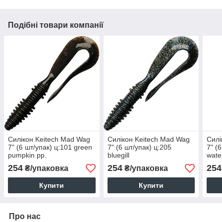
Подібні товари компанії
Силікон Keitech Mad Wag
Силікон Keitech Mad Wag
Силі
7" (6 шт/упак) ц:101 green
7" (6 шт/упак) ц:205
7" (
pumpkin pp.
bluegill
wate
254
254
254
₴/упаковка
₴/упаковка
Купити
Купити
Про нас