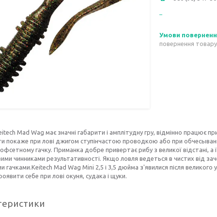
повернення товару
eitech Mad Wag має значні габарити і амплітудну гру, відмінно працює пр
и покаже при лові джигом ступінчастою проводкою або при обчесывани
офсетному гачку. Приманка добре привертає рибу з великої відстані, а ї
ми чинниками результативності. Якщо ловля ведеться в чистих від за
и гачками.Keitech Mad Wag Mini 2,5 і 3,5 дюйма з'явилися після великог
роявити себе при лові окуня, судака і щуки.
теристики