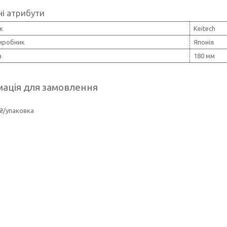
і атрибути
к
Keitech
виробник
Японія
а
180 мм
ація для замовлення
₴/упаковка