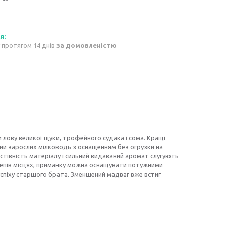
 протягом 14 днів
за домовленістю
и лову великої щуки, трофейного судака і сома. Кращі
и зарослих мілководь з оснащенням без огрузки на
стівність матеріалу і сильний видаваний аромат слугують
чепів місцях, приманку можна оснащувати потужними
о успіху старшого брата. Зменшений мадваг вже встиг