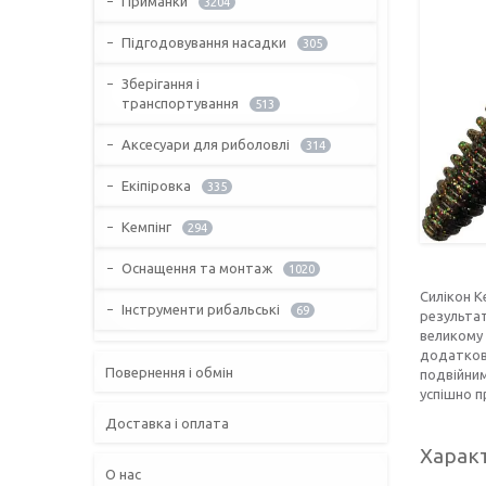
Приманки
3204
Підгодовування насадки
305
Зберігання і
транспортування
513
Аксесуари для риболовлі
314
Екіпіровка
335
Кемпінг
294
Оснащення та монтаж
1020
Силікон K
Інструменти рибальські
69
результат
великому 
додаткови
Повернення і обмін
подвійним
успішно п
Доставка і оплата
Харак
О нас