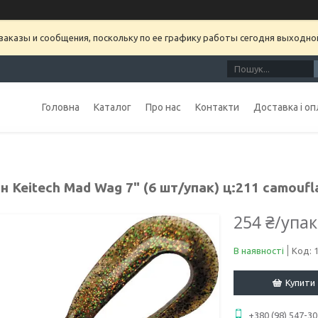
аказы и сообщения, поскольку по ее графику работы сегодня выходно
Головна
Каталог
Про нас
Контакти
Доставка і оп
н Keitech Mad Wag 7" (6 шт/упак) ц:211 camoufl
254 ₴/упа
В наявності
Код:
Купити
+380 (98) 547-30