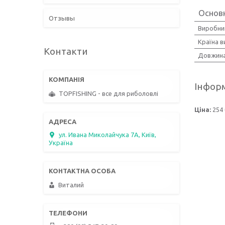
Основн
Отзывы
Виробни
Країна 
Контакти
Довжин
Інформ
TOPFISHING - все для риболовлі
Ціна:
254 
ул. Ивана Миколайчука 7А, Київ,
Україна
Виталий