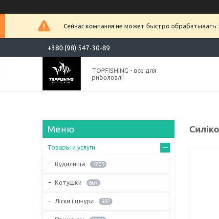
Сейчас компания не может быстро обрабатывать з
+380 (98) 547-30-89
TOPFISHING - все для
риболовлі
Силіко
Товары и услуги
Вудилища
1205
Котушки
607
Ліски і шнури
982