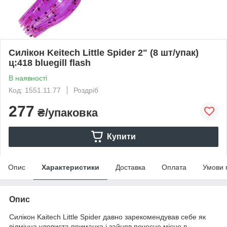
Силікон Keitech Little Spider 2" (8 шт/упак)
ц:418 bluegill flash
В наявності
Код: 1551.11.77
Роздріб
277
₴/упаковка
Купити
Опис
Характеристики
Доставка
Оплата
Умови 
Опис
Силікон Kaitech Little Spider давно зарекомендував себе як
відмінна уловиста приманка і зайняв почесне місце в