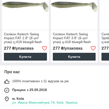
Силікон Keitech Swing
Силікон Keitech Swing
Силі
Impact FAT 2.8" (8 шт/
Impact FAT 3.8" (6 шт/
Spid
упак) ц:418 bluegill flash
упак) ц:418 bluegill flash
ц:ea
277
277
277
₴/упаковка
₴/упаковка
Купити
Купити
Про нас
100% позитивних з 11 відгуків за рік
Працює з 25.05.2018
м. Київ
ул. Ивана Миколайчука 7А, Київ, Україна