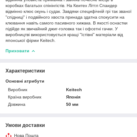
коробках багатьох спінінгістів. На Кеитех Літтл Спаидер
відмінно клює окунь і судак. Завдяки специфічній грі так званої
"спідниці" і подвійного хвоста принада здатна спокусити на
клювання навіть самого пасивного хижака. В якості оснастки
підійде як звичайний джиг-головка так і офсетні гачки. У
виробництві використовується кращі "їстівні" матеріали від
японської фірми Keitech.
Приховати
Характеристики
Основні атрибути
Виробник
Keitech
Країна виробник
Японія
Довжина
50 мм
Умови доставки
Нова Пошта