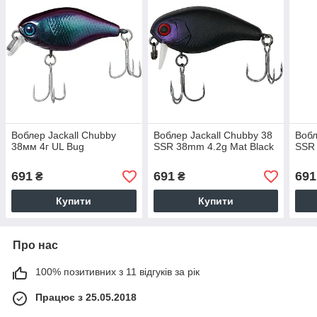
Воблер Jackall Chubby
Воблер Jackall Chubby 38
Вобл
38мм 4г UL Bug
SSR 38mm 4.2g Mat Black
SSR 
691
691
691
₴
₴
Купити
Купити
Про нас
100% позитивних з 11 відгуків за рік
Працює з 25.05.2018