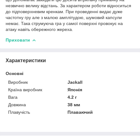
незвично велику відстань. За характером роботи відноситься
до підповерхневим кренкам. При проведенні видає дуже
частотну гру але з малою амплітудою, шумовий капсули
немає. Така струмуюча гра у самої поверхні провокує на
атаку навіть обережного жереха.
Приховати
Характеристики
Основні
Виробник
Jackall
Країна виробник
Японія
Вага
4.2 г
Довжина
38 мм
Плавучість
Плаваючий