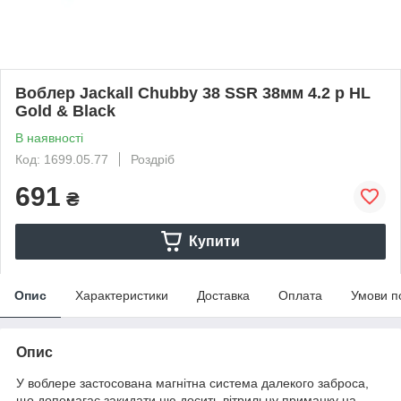
Воблер Jackall Chubby 38 SSR 38мм 4.2 р HL
Gold & Black
В наявності
Код: 1699.05.77
Роздріб
691
₴
Купити
Опис
Характеристики
Доставка
Оплата
Умови п
Опис
У воблере застосована магнітна система далекого заброса,
що допомагає закидати цю досить вітрильну приманку на