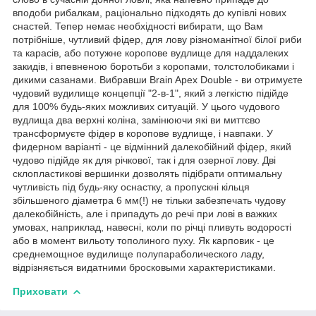
вподоби рибалкам, раціонально підходять до купівлі нових
снастей. Тепер немає необхідності вибирати, що Вам
потрібніше, чутливий фідер, для лову різноманітної білої риби
та карасів, або потужне коропове вудлище для наддалеких
закидів, і впевненою боротьби з коропами, толстолобиками і
дикими сазанами. Вибравши Brain Apex Double - ви отримуєте
чудовий вудилище концепції "2-в-1", який з легкістю підійде
для 100% будь-яких можливих ситуацій. У цього чудового
вудлища два верхні коліна, замінюючи які ви миттєво
трансформуєте фідер в коропове вудлище, і навпаки. У
фидерном варіанті - це відмінний далекобійний фідер, який
чудово підійде як для річкової, так і для озерної лову. Дві
склопластикові вершинки дозволять підібрати оптимальну
чутливість під будь-яку оснастку, а пропускні кільця
збільшеного діаметра 6 мм(!) не тільки забезпечать чудову
далекобійність, але і припадуть до речі при лові в важких
умовах, наприклад, навесні, коли по річці пливуть водорості
або в момент вильоту тополиного пуху. Як карповик - це
среднемощное вудилище полупараболического ладу,
відрізняється видатними бросковыми характеристиками.
Приховати