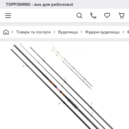
TOPFISHING - все для риболовлі
Товари та послуги
Вудилища
Фідерні вудилища
Ф