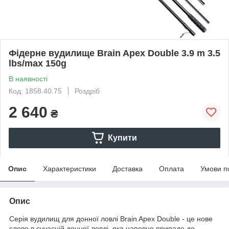
Фідерне вудилище Brain Apex Double 3.9 m 3.5
lbs/max 150g
В наявності
Код: 1858.40.75
Роздріб
2 640
₴
Купити
Опис
Характеристики
Доставка
Оплата
Умови п
Опис
Серія вудилищ для донної ловлі Brain Apex Double - це нове
слово в сучасній донної ловлі, яка напевно припаде до