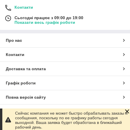
Контакти
Сьогодні працює з 09:00 до 19:00
Показати весь графік роботи
Про нас
Контакти
Доставка та оплата
Графік роботи
Повна версія сайту
Сайт створено на маркетплейсі
Prom.ua
Сейчас компания не может быстро обрабатывать заказы и
сообщения, поскольку по ее графику работы сегодня
выходной. Ваша заявка будет обработана в ближайший
Політика конфіденційності
рабочий день.