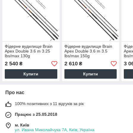
Фідерне вудилище Brain
Фідерне вудилище Brain
Фіде
Apex Double 3.6 m 3.25
Apex Double 3.6 m 3.5
Apex
lbs/max 130g
lbs/max 150g
lbs/
2 540
2 610
3 0
₴
₴
Купити
Купити
Про нас
100% позитивних з 11 відгуків за рік
Працює з 25.05.2018
м. Київ
ул. Ивана Миколайчука 7А, Київ, Україна