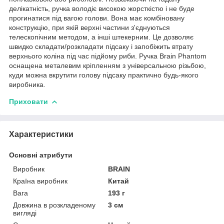
делікатність, ручка володіє високою жорсткістю і не буде
прогинатися під вагою голови. Вона має комбіновану
конструкцію, при якій верхні частини з'єднуються
телескопічним методом, а інші штекерним. Це дозволяє
швидко складати/розкладати підсаку і запобіжить втрату
верхнього коліна під час підйому риби. Ручка Brain Phantom
оснащена металевим кріпленням з універсальною різьбою,
куди можна вкрутити голову підсаку практично будь-якого
виробника.
Приховати
Характеристики
Основні атрибути
Виробник
BRAIN
Країна виробник
Китай
Вага
193 г
Довжина в розкладеному
3 см
вигляді