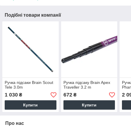
Подібні товари компанії
Ручка підсаки Brain Scout
Ручка підсаку Brain Apex
Ручк
Tele 3.0m
Traveller 3.2 m
Phan
1 030
672
2 0
₴
₴
Купити
Купити
Про нас