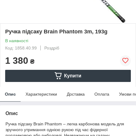
Ручка підсаку Brain Phantom 3m, 193g
В наявності
Код: 1858.40.99
Роздріб
1 380
₴
Купити
Опис
Характеристики
Доставка
Оплата
Умови п
Опис
Ручка підсаку Brain Phantom – легка карбонова модель для
зручного утримання однією рукою під час фідерної
поплавковою або риболовлі. Незважаючи на гадану