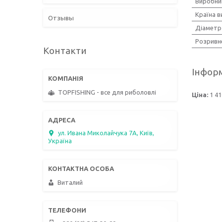
Виробни
Країна 
Отзывы
Діаметр
Розривн
Контакти
Інформ
TOPFISHING - все для риболовлі
Ціна:
1 41
ул. Ивана Миколайчука 7А, Київ,
Україна
Виталий