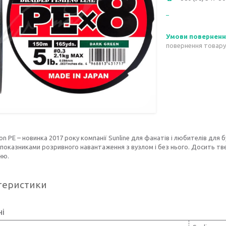
повернення товару
on PE – новинка 2017 року компанії Sunline для фанатів і любителів для
показниками розривного навантаження з вузлом і без нього. Досить тве
ню.
теристики
ні