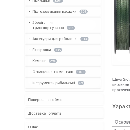
Приманки
3204
Підгодовування насадки
305
Зберігання і
транспортування
513
Аксесуари для риболовлі
314
Екіпіровка
335
Кемпінг
294
Оснащення та монтаж
1020
Шнур Sigl
Інструменти рибальські
69
високими 
просочен
Повернення і обмін
Харак
Доставка і оплата
Основ
О нас