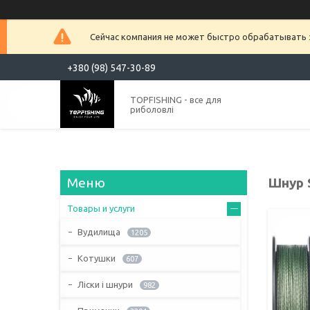
Сейчас компания не может быстро обрабатывать з
+380 (98) 547-30-89
TOPFISHING - все для
риболовлі
Шнур S
Товары и услуги
Вудилища
1205
Котушки
607
Ліски і шнури
982