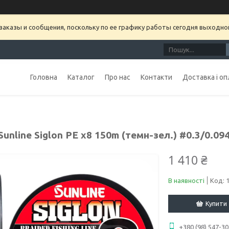
аказы и сообщения, поскольку по ее графику работы сегодня выходно
Головна
Каталог
Про нас
Контакти
Доставка і оп
unline Siglon PE х8 150m (темн-зел.) #0.3/0.094
1 410 ₴
В наявності
Код:
Купити
+380 (98) 547-30