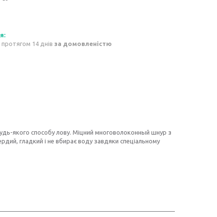
 протягом 14 днів
за домовленістю
 будь-якого способу лову. Міцний многоволоконный шнур з
рдий, гладкий і не вбирає воду завдяки спеціальному