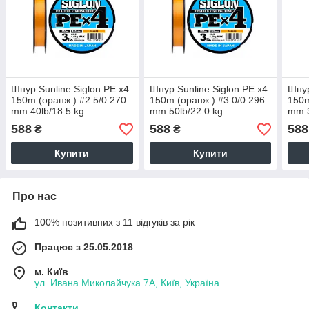
Шнур Sunline Siglon PE х4
Шнур Sunline Siglon PE х4
Шнур
150m (оранж.) #2.5/0.270
150m (оранж.) #3.0/0.296
150m
mm 40lb/18.5 kg
mm 50lb/22.0 kg
mm 3
588
588
588
₴
₴
Купити
Купити
Про нас
100% позитивних з 11 відгуків за рік
Працює з 25.05.2018
м. Київ
ул. Ивана Миколайчука 7А, Київ, Україна
Контакти