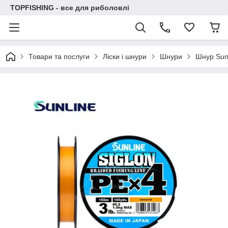
TOPFISHING - все для риболовлі
Товари та послуги
Ліски і шнури
Шнури
Шнур Sunl