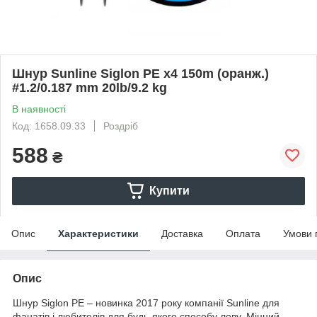
Шнур Sunline Siglon PE х4 150m (оранж.)
#1.2/0.187 mm 20lb/9.2 kg
В наявності
Код: 1658.09.33
Роздріб
588
₴
Купити
Опис
Характеристики
Доставка
Оплата
Умови 
Опис
Шнур Siglon PE – новинка 2017 року компанії Sunline для
фанатів і любителів для будь-якого способу лову. Міцний