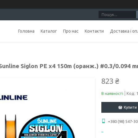
Головна
Каталог
Про нас
Контакти
Доставка і оп
unline Siglon PE х4 150m (оранж.) #0.3/0.094 mm
823 ₴
В наявності
Код:
Купити
+380 (98) 547-30