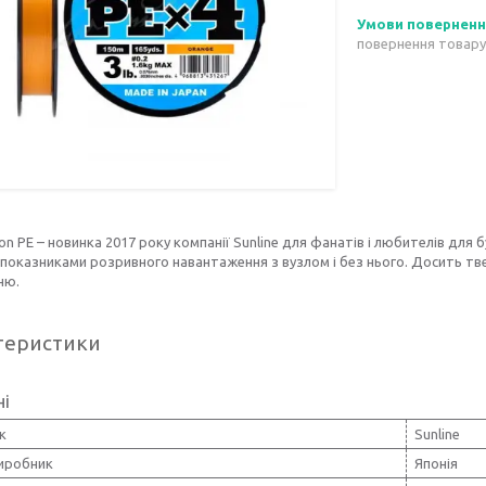
повернення товару
on PE – новинка 2017 року компанії Sunline для фанатів і любителів для
показниками розривного навантаження з вузлом і без нього. Досить тве
ню.
теристики
ні
к
Sunline
виробник
Японія