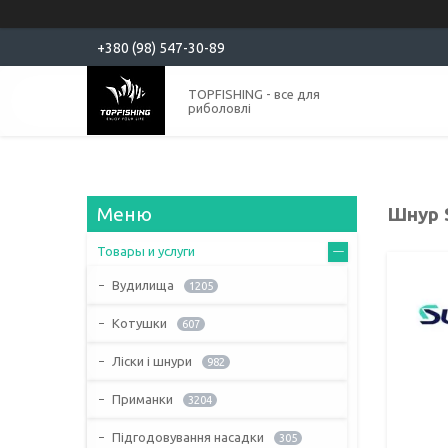
+380 (98) 547-30-89
TOPFISHING - все для
риболовлі
Шнур S
Товары и услуги
Вудилища
1205
Котушки
607
Ліски і шнури
982
Приманки
3204
Підгодовування насадки
305