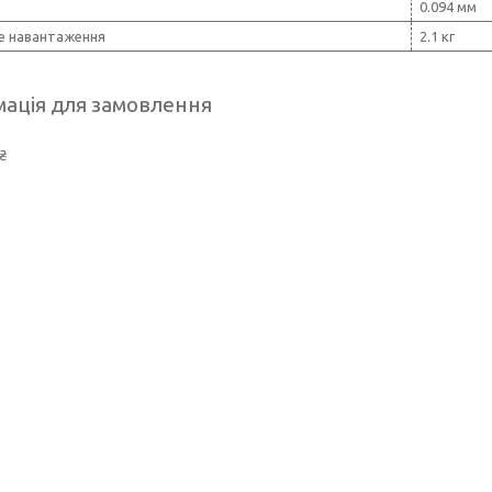
0.094 мм
е навантаження
2.1 кг
ація для замовлення
₴