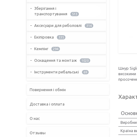
Зберігання і
транспортування
513
Аксесуари для риболовлі
314
Екіпіровка
335
Кемпінг
294
Оснащення та монтаж
1020
Шнур Sigl
Інструменти рибальські
69
високими 
просочен
Повернення і обмін
Харак
Доставка і оплата
Основ
О нас
Виробни
Країна 
Отзывы