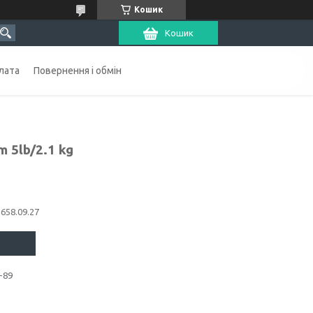
Кошик
Кошик
лата
Повернення і обмін
 5lb/2.1 kg
1658.09.27
-89