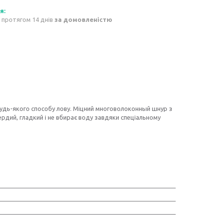
 протягом 14 днів
за домовленістю
 будь-якого способу лову. Міцний многоволоконный шнур з
рдий, гладкий і не вбирає воду завдяки спеціальному