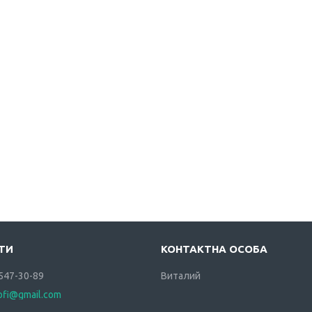
 547-30-89
Виталий
rofi@gmail.com