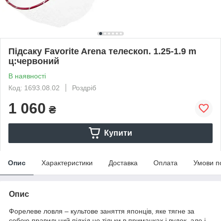
Підсаку Favorite Arena телескоп. 1.25-1.9 m
ц:червоний
В наявності
Код: 1693.08.02
Роздріб
1 060
₴
Купити
Опис
Характеристики
Доставка
Оплата
Умови п
Опис
Форелеве ловля – культове заняття японців, яке тягне за
собою правильний підхід не тільки в приманках і вудок, але і