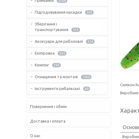
Приманки
3204
Підгодовування насадки
305
Зберігання і
транспортування
513
Аксесуари для риболовлі
314
Екіпіровка
335
Кемпінг
294
Оснащення та монтаж
1020
Силікон Ke
Інструменти рибальські
69
Виробник:
Повернення і обмін
Харак
Доставка і оплата
Основн
О нас
Виробни