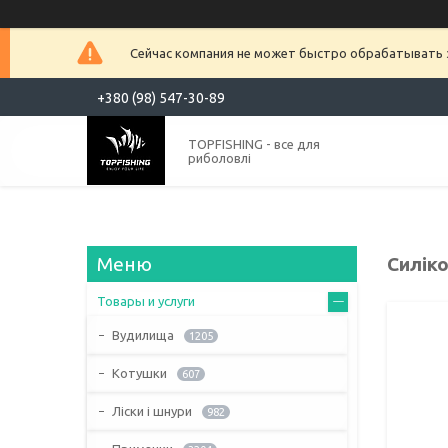
Сейчас компания не может быстро обрабатывать з
+380 (98) 547-30-89
TOPFISHING - все для
риболовлі
Силіко
Товары и услуги
Вудилища
1205
Котушки
607
Ліски і шнури
982